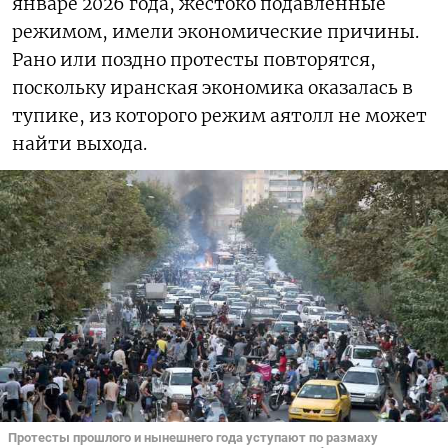
январе 2026 года, жестоко подавленные
режимом, имели экономические причины.
Рано или поздно протесты повторятся,
поскольку иранская экономика оказалась в
тупике, из которого режим аятолл не может
найти выхода.
Протесты прошлого и нынешнего года уступают по размаху