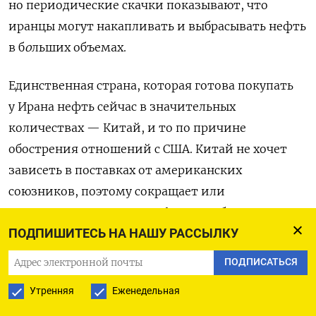
но периодические скачки показывают, что
иранцы могут накапливать и выбрасывать нефть
в б
о
льших объемах.
Единственная страна, которая готова покупать
у Ирана нефть сейчас в значительных
количествах — Китай, и то по причине
обострения отношений с США. Китай не хочет
зависеть в поставках от американских
союзников, поэтому сокращает или
ограничивает закупки нефти в арабских странах
ПОДПИШИТЕСЬ НА НАШУ РАССЫЛКУ
Персидского залива и наращивает закупки
в России и в Иране. Между Россией и Ираном
ПОДПИСАТЬСЯ
Китай чаще выбирает Россию, докупая остатки
Утренняя
Еженедельная
у иранцев. Если ситуация изменится, и у Китая,