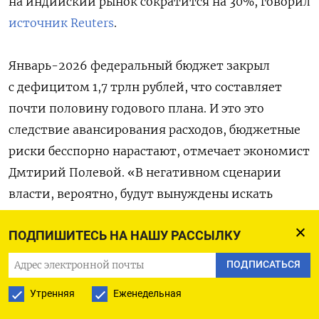
на индийский рынок сократится на 30%, говорил
источник Reuters
.
Январь-2026 федеральный бюджет закрыл
с дефицитом 1,7 трлн рублей, что составляет
почти половину годового плана. И это это
следствие авансирования расходов, бюджетные
риски бесспорно нарастают, отмечает экономист
Дмтирий Полевой. «В негативном сценарии
власти, вероятно, будут вынуждены искать
новые источники доходов, и первыми
ПОДПИШИТЕСЬ НА НАШУ РАССЫЛКУ
на очереди могут быть сырьевые ненефтегазовые
отрасли, несырьевая часть экономики и даже
ПОДПИСАТЬСЯ
доходы населения», — не исключает он.
Утренняя
Еженедельная
Чтобы наполнить бюджет, Минфин уже