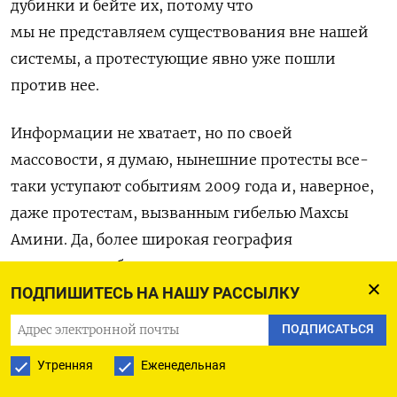
дубинки и бейте их, потому что
мы не представляем существования вне нашей
системы, а протестующие явно уже пошли
против нее.
Информации не хватает, но по своей
массовости, я думаю, нынешние протесты все-
таки уступают событиям 2009 года и, наверное,
даже протестам, вызванным гибелью Махсы
Амини. Да, более широкая география
и социальная база, но с точки зрения количества
народа, наверное, это не самая большая волна.
ПОДПИШИТЕСЬ НА НАШУ РАССЫЛКУ
ПОДПИСАТЬСЯ
Сохранилась главная проблема протестующих —
Утренняя
Еженедельная
они разрознены. Единого командного центра
не просматривается. Просматривается попытка