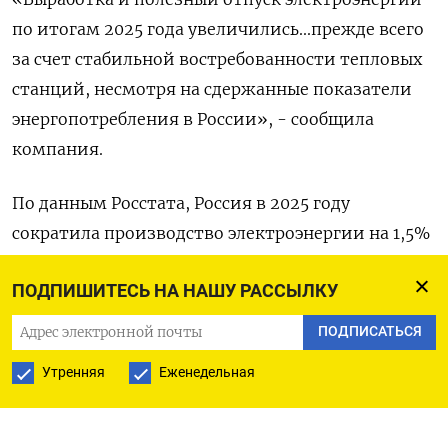
по ​итогам ​2025 года ‌увеличились...прежде всего ​
за счет стабильной востребованности тепловых
станций, несмотря на сдержанные показатели
энергопотребления в России», - сообщила
компания.
По данным ​Росстата, ⁠Россия в 2025 году
сократила производство ‌электроэнергии на ‌1,5%
до 1,​194 триллиона киловатт-часов. (‌Анастасия
ПОДПИШИТЕСЬ НА НАШУ РАССЫЛКУ
Лырчикова)
ПОДПИСАТЬСЯ
Утренняя
Еженедельная
ПОДПИСАТЬСЯ НА ТЕЛЕГРАМ
ПОДПИСАТЬСЯ В GOOGLE