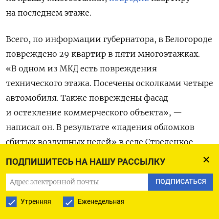
на последнем этаже.
Всего, по информации губернатора, в Белогороде
повреждено 29 квартир в пяти многоэтажках.
«В одном из МКД есть повреждения
технического этажа. Посечены осколками четыре
автомобиля. Также повреждены фасад
и остекление коммерческого объекта», —
написал он. В результате «падения обломков
сбитых воздушных целей» в селе Стрелецкое
Яковлевского округа повреждения получили два
ПОДПИШИТЕСЬ НА НАШУ РАССЫЛКУ
частных дома и две машины.
ПОДПИСАТЬСЯ
ВСУ, вероятно, применили РСЗО HIMARS для
Утренняя
Еженедельная
атаки на ТЭЦ Белгорода,
пишет
Shot.