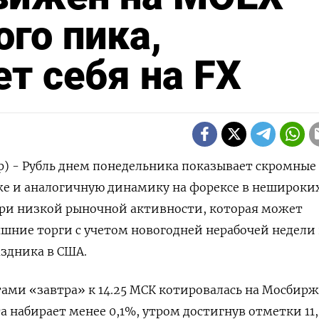
ого пика,
т себя на FX
р) - Рубль днем понедельника показывает скромные
е и аналогичную динамику на форексе в нешироки
при низкой рыночной активности, которая может
яшние торги с учетом новогодней нерабочей недели 
аздника в США.
тами «завтра» к 14.25 МСК ‌котировалась на Мосбирж
та набирает менее 0,1%, утром достигнув отметки 11