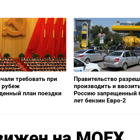
ачали требовать при
Правительство разре
а рубеж
производить и ввозить
денный план поездки
Россию запрещенный 
лет бензин Евро-2
вижен на MOEX