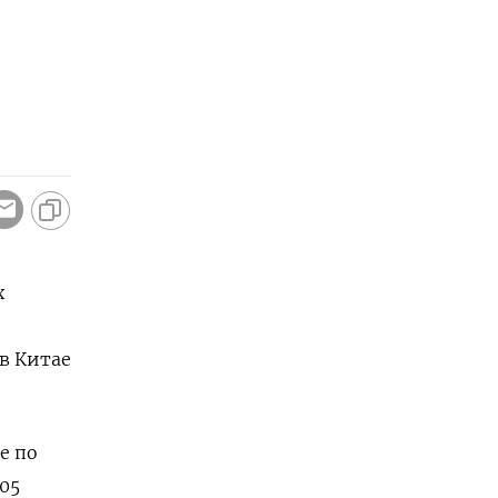
х
в Китае
е по
,05