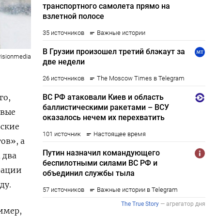
isionmedia
го,
овые
йские
ов», а
 два
рации
ду.
имер,