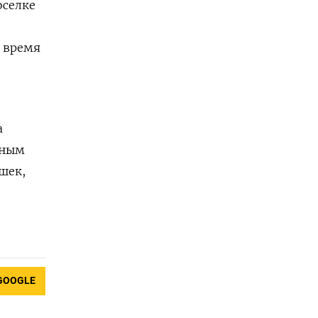
оселке
о время
а
чным
шек,
GOOGLE