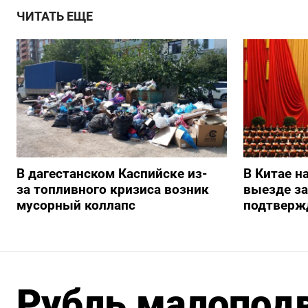
ЧИТАТЬ ЕЩЕ
В дагестанском Каспийске из-
В Китае н
за топливного кризиса возник
выезде з
мусорный коллапс
подтверж
Рубль малопод