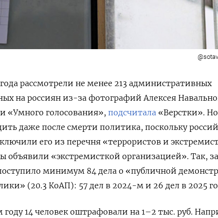
@sotav
1 года рассмотрели не менее 213 административных
ных на россиян из-за фотографий Алексея Навально
 и «Умного голосования»,
подсчитала
«Верстки». Н
ить даже после смерти политика, поскольку росси
сключили его из перечня «террористов и экстремист
ы объявили «экстремисткой организацией». Так, за
 поступило минимум 84 дела о «публичной демонст
ки» (20.3 КоАП): 57 дел в 2024-м и 26 дел в 2025 го
 году 14 человек оштрафовали на 1–2 тыс. руб. Напр