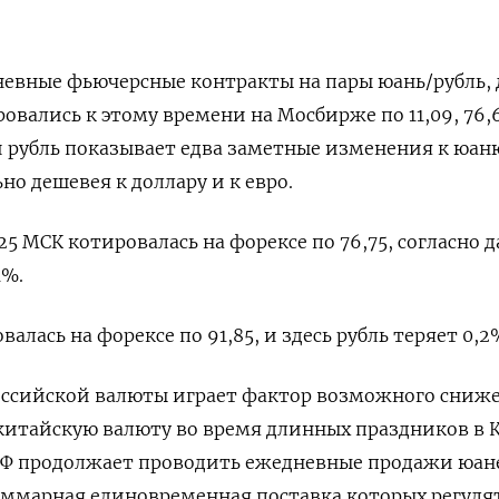
евные фьючерсные контракты на пары юань/рубль, 
ровались к этому времени на Мосбирже по 11,09, 76,
и рубль ​показывает едва заметные изменения к юан
 ​дешевея к доллару и к евро.
.⁠25 МСК котировалась на форексе по 76,75, согласно
1%.
валась на форексе по 91,85, и здесь рубль ‌теряет 0,2
российской валюты играет фактор возможного сниж
китайскую валюту во время длинных праздников в 
 РФ продолжает проводить ежедневные продажи юан
суммарная единовременная поставка которых регул