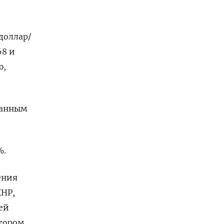
доллар/
68 и
ю,
 данным
%.
ения
КНР,
ей
ятором