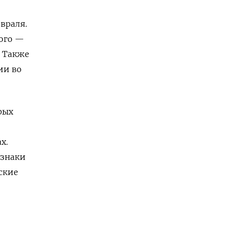
враля.
ного —
 Также
ии во
рых
х.
 знаки
ские