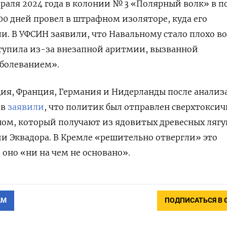
раля 2024 года в колонии № 3 «Полярный волк» в п
00 дней провел в штрафном изоляторе, куда его
. В УФСИН заявили, что Навальному стало плохо в
ступила из-за внезапной аритмии, вызванной
болеванием».
ия, Франция, Германия и Нидерланды после анализ
ов
заявили
, что политик был отправлен сверхтокси
ом, который получают из ядовитых древесных лягу
и Эквадора. В Кремле «решительно отвергли» это
 оно «ни на чем не основано».
АМ
ПОДПИСАТЬСЯ В 