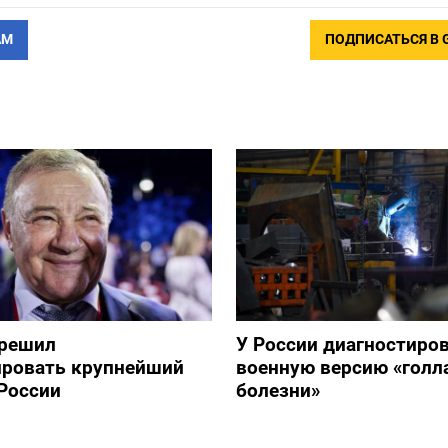
АМ
ПОДПИСАТЬСЯ В 
зрешил
У России диагностиро
ировать крупнейший
военную версию «голл
России
болезни»