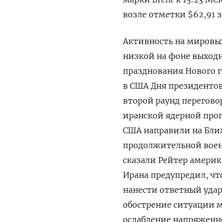
​возле отметки $62,91 ​з
Активность на ⁠мировы
низкой ‌на фоне выходн
празднования Нового г
в США Дня президентов
второй раунд переговор
иранской ядерной про
США направили на Ближ
продолжительной воен
сказали Рейтер америк
Ирана предупредил, ​чт
нанести ответный удар
обострение ситуации мо
ослабление напряженно