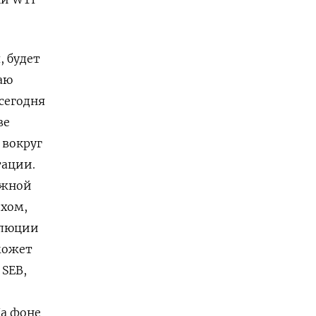
, будет
аю
сегодня
ве
 вокруг
тации.
ожной
ехом,
олюции
 может
 SEB,
На фоне