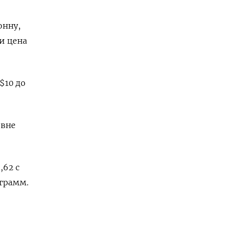
онну,
 и цена
$10 до
овне
,62 с
ограмм.