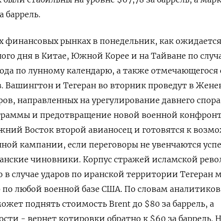
а баррель.
х финансовых рынках в понедельник, как ожидается
ого дня в ‌Китае, Южной Корее и на Тайване по случ
ода по лунному календарю, а ​также отмечающегося 
. Вашингтон и Тегеран ‌во вторник проведут в Жене
ов, направленных на урегулирование давнего ​спора
граммы и предотвращение новой военной конфрон
ний ‌Восток второй авианосец и готовятся к возм
ной кампании, если переговоры не увенчаются усп
анские чиновники. Корпус стражей исламской ​рев
о в случае ударов ‌по иранской территории Тегеран
 по любой военной базе ​США. По словам аналитиков
жет поднять стоимость Brent до $80 за баррель, а
сти - вернет котировки обратно к $60 за баррель. 