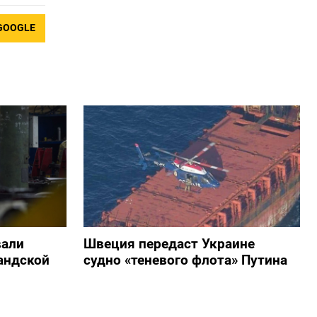
GOOGLE
вали
Швеция передаст Украине
андской
судно «теневого флота» Путина