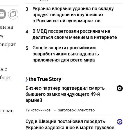
Украина впервые ударила по складу
3
продуктов одной из крупнейших
в России сетей супермаркетов
ли на
В МВД посоветовали россиянам не
4
ам
делиться своим мнением в интернете
оворят
Google запретит российским
5
разработчикам выкладывать
приложения для всего мира
 ‌с
-борт
л глав