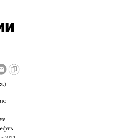
ии
з.)
ик:
не
нефть
ки WTI -