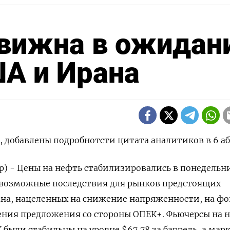
вижна в ожидан
А и Ирана
 добавлены подробнотсти цитата аналитиков в 6 аб
р) - Цены на нефть стабилизировались в понедельн
возможные последствия для рынков предстоящих
ана, нацеленных на снижение напряженности, на фо
ния предложения со стороны ОПЕК+. Фьючерсы на 
 были стабильны на уровне $67,78 за ​баррель, а мар