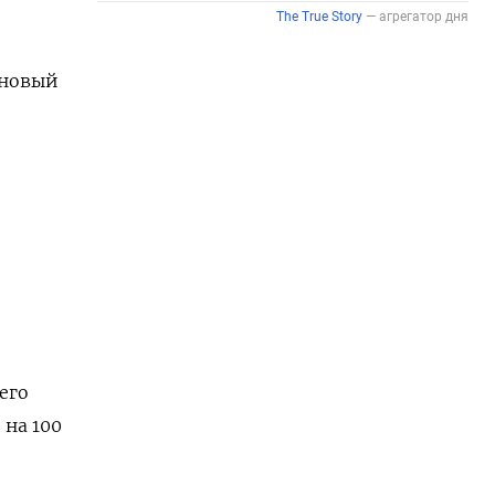
 новый
​
его
 на 100