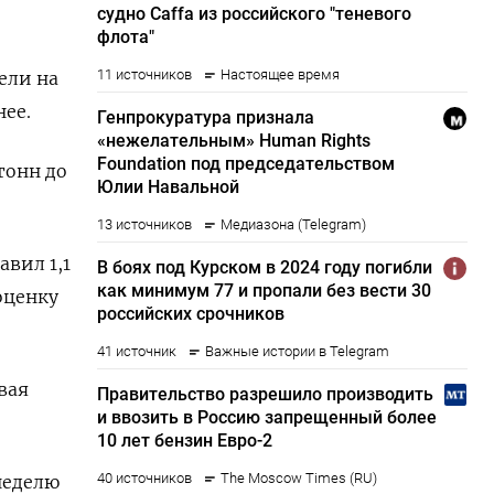
ели на
нее.
тонн до
авил 1,1
оценку
вая
неделю