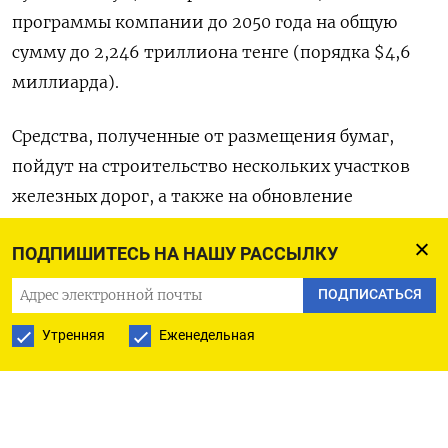
программы компании до 2050 ​года на ​общую
‌сумму до 2,246 ​триллиона тенге (порядка $4,6
миллиарда).
Средства, полученные от размещения бумаг,
пойдут на строительство нескольких участков
железных дорог, а также на обновление
подвижного ​состава.
ПОДПИШИТЕСЬ НА НАШУ РАССЫЛКУ
КТЖ с ⁠2011 года заявляет о планах ‌первичного
ПОДПИСАТЬСЯ
публичного размещения акций (IPO), ‌но
Утренняя
Еженедельная
размещения так и не ​произошло.
($1 = 491,82 ‌тенге) (Мария Гордеева)