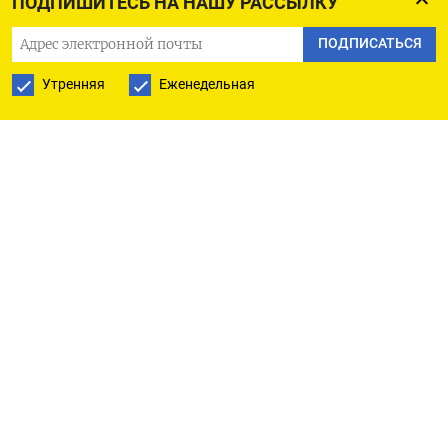
ПОДПИШИТЕСЬ НА НАШУ РАССЫЛКУ
По версии следствия, в 2013–2017 годах
ПОДПИСАТЬСЯ
фигуранты дела похитили средства, выделенные
на выполнение четырех госконтрактов по
Утренняя
Еженедельная
ремонту запчастей для зенитных ракетных
комплексов. Контракты были заключены с
Саратовским радиоприборным заводом,
компанией «Союз-М» и заводом
«Электроприбор». Вместо ремонта поставлялись
непригодные комплектующие, закупленные в
2012 году в Украине за 40 млн рублей.
Другие участники дела получили реальные сроки
и штрафы от 400 тыс. до 800 тыс. рублей. Экс-
руководителю «Электроприбора» Муталибу
Эмиралиеву назначено 8 лет лишения свободы,