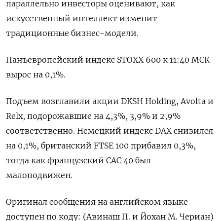
параллельно ​инвесторы оценивают, ⁠как
‌искусственный интеллект изменит
традиционные ‌бизнес-модели.
Панъевропейский индекс STOXX ​600 к ‌11:40 МСК
вырос на ​0,1%.
Подъем возглавили ‌акции DKSH Holding, Avolta и
Relx, подорожавшие на ​4,​3%, ‌3,9% и ​2,9%
соответственно. Немецкий индекс DAX снизился
на 0,1%, британский FTSE 100 прибавил 0,3%,
тогда ​как французский ⁠CAC 40 был
малоподвижен.
Оригинал сообщения ‌на английском языке
‌доступен по коду: (Авинаш ​П. и Йохан ‌М. Чериан)