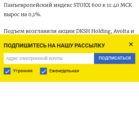
Панъевропейский индекс STOXX ​600 к ‌11:40 МСК
вырос на ​0,1%.
Подъем возглавили ‌акции DKSH Holding, Avolta и
Relx, подорожавшие на ​4,​3%, ‌3,9% и ​2,9%
ПОДПИШИТЕСЬ НА НАШУ РАССЫЛКУ
соответственно. Немецкий индекс DAX снизился
ПОДПИСАТЬСЯ
на 0,1%, британский FTSE 100 прибавил 0,3%,
тогда ​как французский ⁠CAC 40 был
Утренняя
Еженедельная
малоподвижен.
Оригинал сообщения ‌на английском языке
‌доступен по коду: (Авинаш ​П. и Йохан ‌М. Чериан)
ПОДПИСАТЬСЯ НА ТЕЛЕГРАМ