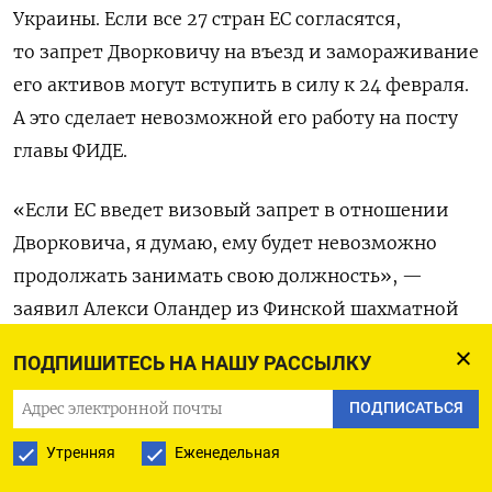
Украины. Если все 27 стран ЕС согласятся,
то запрет Дворковичу на въезд и замораживание
его активов могут вступить в силу к 24 февраля.
А это сделает невозможной его работу на посту
главы ФИДЕ.
«Если ЕС введет визовый запрет в отношении
Дворковича, я думаю, ему будет невозможно
продолжать занимать свою должность», —
заявил Алекси Оландер из Финской шахматной
федерации. Вице-президент Федерации шахмат
ПОДПИШИТЕСЬ НА НАШУ РАССЫЛКУ
Украины Владимир Ковальчук подчеркнул, что
после санкций Дворкович должен
ПОДПИСАТЬСЯ
автоматически подать в отставку. В самой ФИДЕ
Утренняя
Еженедельная
заявили, что в случае возникновения подобной