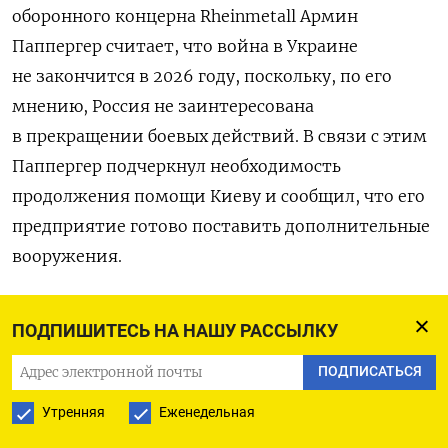
оборонного концерна Rheinmetall Армин
Паппергер считает, что война в Украине
не закончится в 2026 году, поскольку, по его
мнению, Россия не заинтересована
в прекращении боевых действий.
В связи с этим
Паппергер подчеркнул необходимость
продолжения помощи Киеву и сообщил, что его
предприятие готово поставить дополнительные
вооружения.
«Мы можем помочь во многих областях.
ПОДПИШИТЕСЬ НА НАШУ РАССЫЛКУ
На данный момент мы производим больше
боеприпасов, чем предусмотрено в заключённых
ПОДПИСАТЬСЯ
с Украиной контрактах», — заявил
Утренняя
Еженедельная
он в интервью берлинской медиаплатформе