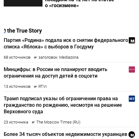
о «госизмене»