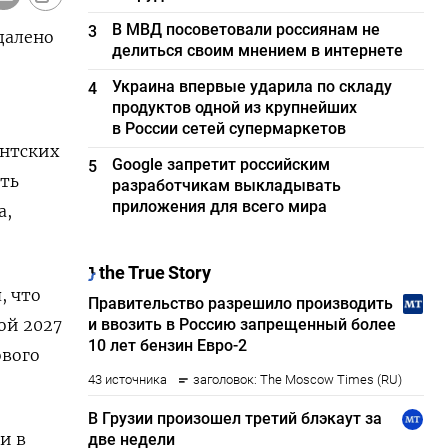
В МВД посоветовали россиянам не
3
далено
делиться своим мнением в интернете
Украина впервые ударила по складу
4
продуктов одной из крупнейших
в России сетей супермаркетов
ентских
Google запретит российским
5
ь ​
разработчикам выкладывать
приложения для всего мира
а,
 что ​
ой 2027
ового
ти в