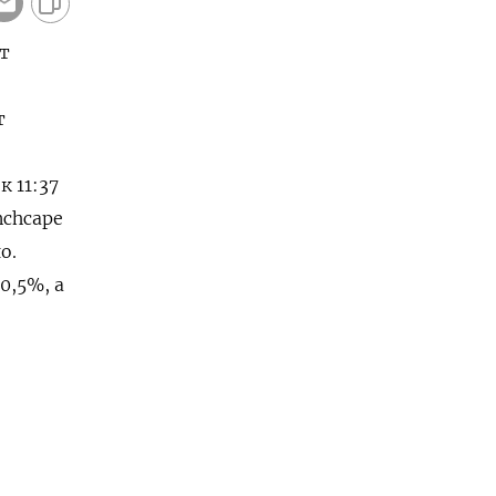
ет
т
 11:37
hcape ​
о.
,5%, ⁠а