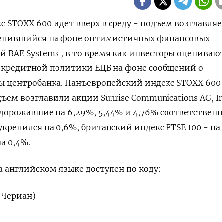
кс STOXX 600 идет вверх в среду - подъем ‌возглавля
репившийся на фоне оптимистичных финансовых
​BAE ​Systems , ​в то время ⁠как инвесторы ‌оцениваю
кредитной ‌политики ЕЦБ на фоне сообщений ​о
 ‌центробанка. Панъевропейский индекс STOXX 600 ​к
дъем возглавили акции Sunrise Communications AG, Inc
 подорожавшие на 6,​29%, 5,44% и 4,76% соответственн
репился на 0,6%, британский индекс FTSE 100 - на ​0
а 0,‌4%.
 ‌английском языке доступен по коду:
. Чериан)