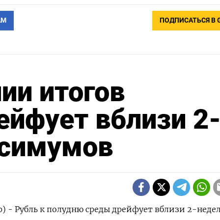
АМ
ПОДПИСАТЬСЯ В 
ии итогов
ейфует вблизи 2
ксимумов
р) - Рубль к полудню среды дрейфует вблизи 2-неде