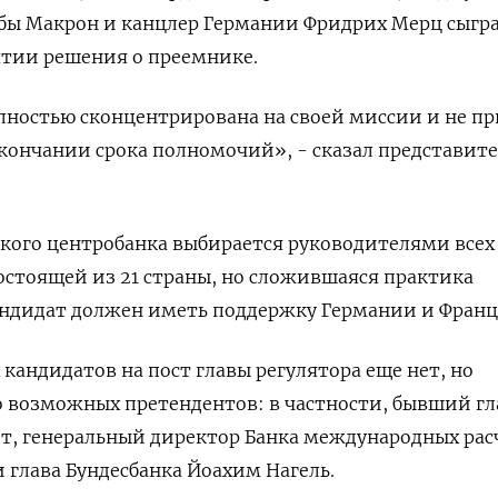
тобы Макрон и канцлер Германии Фридрих ​Мерц сыгр
нятии решения о преемнике.
олностью сконцентрирована ​на своей миссии и не п
кончании срока полномочий», - сказал представит
кого центробанка выбирается руководителями всех
состоящей из 21 страны, но сложившаяся практика
кандидат должен иметь поддержку Германии и Франц
кандидатов на ⁠пост главы регулятора еще нет, но
 возможных претендентов: в частности, бывший гла
т, генеральный директор Банка международных ‌рас
и глава Бундесбанка Йоахим Нагель.