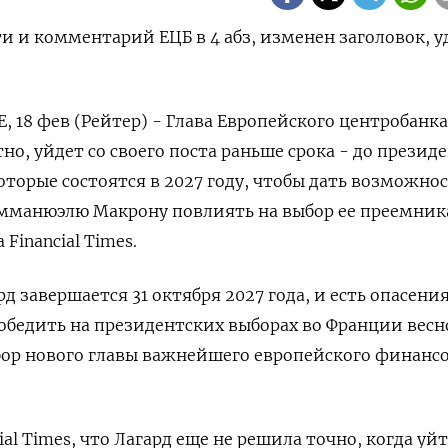
и и комментарий ЕЦБ в 4 абз, изменен заголовок, у
8 ‌фев (Рейтер) - Глава Европейского центробанка
но, уйдет со своего поста раньше срока - до презид
торые состоятся в ​2027 году, чтобы ​дать возможност
мманюэлю Макрону ⁠повлиять на выбор ее преемник
 Financial Times.
 завершается 31 октября 2027 года, и есть опасения,
обедить на президентских выборах во ‌Франции весн
бор нового главы ​важнейшего европейского финанс
al Times, что ‌Лагард еще не решила точно, когда уй