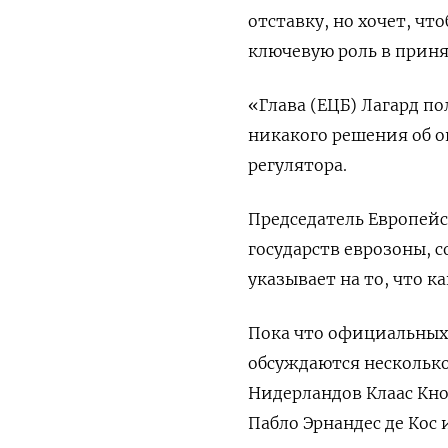
отставку, но хочет, ч
ключевую ​роль в ‌при
«Глава (ЕЦБ) Лагард п
никакого решения об о
регулятора.
Председатель Европейс
государств еврозоны, 
указывает на то, что 
Пока что ​официальных 
обсуждаются несколько
Нидерландов Клаас Кно
Пабло Эрнандес де Кос 