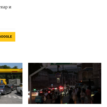
екар и
GOOGLE