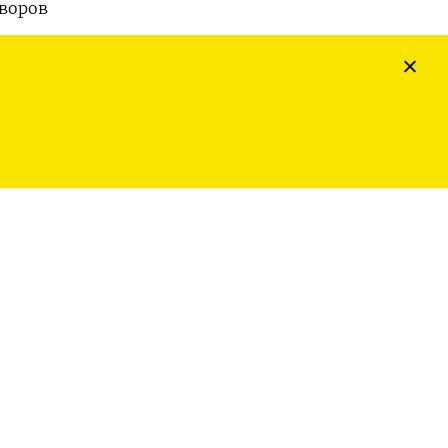
воров
упает
а,
х
т.
по ​
за
доллар/
0 и