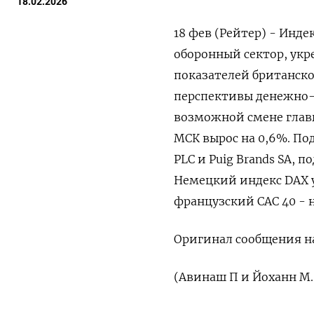
18.02.2026
18 фев (Рейтер) - Инде
оборонный сектор, ук
показателей британской 
перспективы денежно-
возможной смене главы
МСК ‌вырос на 0,6%. По
PLC и ​Puig ‌Brands SA,
Немецкий индекс DAX ук
французский CAC 40 - н
Оригинал сообщения на
(​Авинаш П и ‌Йоханн М