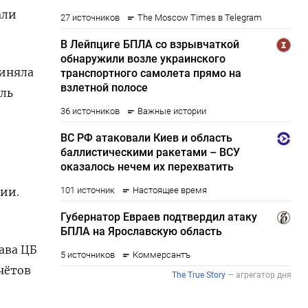
али
риняла
ель
ии.
ва ‌ЦБ
чётов