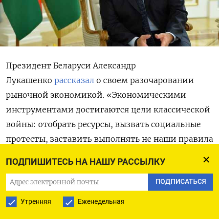
Президент Беларуси Александр
Лукашенко
рассказал
о своем разочаровании
рыночной экономикой. «Экономическими
инструментами достигаются цели классической
войны: отобрать ресурсы, вызвать социальные
протесты, заставить выполнять не наши правила
– жизнь по другим правилам. Я хочу, чтобы вы
ПОДПИШИТЕСЬ НА НАШУ РАССЫЛКУ
раскрыли глаза и поняли, как развивается мир.
ПОДПИСАТЬСЯ
Господь нас уберег от этой жуткой непонятной
рыночной экономики. Помните, нас учили все
Утренняя
Еженедельная
время: рынок все отрегулирует. Ничего мы не