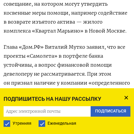
совещание, на котором могут утвердить
косвенные меры помощи, например содействие
в возврате изъятого актива — жилого
комплекса «Квартал Марьино» в Новой Москве.
Глава «Дом.РФ» Виталий Мутко заявил, что все
проекты «Самолета» в портфеле банка
устойчивы, а вопрос финансовой помощи
девелоперу не рассматривается. При этом
он признал наличие у компании «определенного
кассового разрыва», связанного с ошибочными
ПОДПИШИТЕСЬ НА НАШУ РАССЫЛКУ
ожиданиями рынка несколько лет назад.
ПОДПИСАТЬСЯ
В Госдуме инициативу поддержать застройщика
Утренняя
Еженедельная
за счет бюджета
встретили
жесткой критикой.