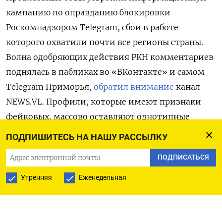
кампанию по оправданию блокировки
Роскомнадзором Telegram, сбои в работе
которого охватили почти все регионы страны.
Волна одобряющих действия РКН комментариев
поднялась в пабликах во «ВКонтакте» и самом
Telegram Приморья,
обратил внимание
канал
NEWS.VL. Профили, которые имеют признаки
фейковых, массово оставляют однотипные
комментарии под материалами, связанными
ПОДПИШИТЕСЬ НА НАШУ РАССЫЛКУ
со вводимыми в отношении мессенджера
ПОДПИСАТЬСЯ
ограничениями.
Утренняя
Еженедельная
Среди прочего кремлеботы часто пишут, что
соцсети блокируют «и в Европе», а «Telegram —
рассадник преступников». «Сейчас через