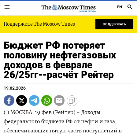
EN
РУССКАЯ СЛУЖБА
Поддержите The Moscow Times
ПОДДЕРЖАТЬ
Бюджет РФ потеряет
половину нефтегазовых
доходов в феврале
26/25гг--расчёт Рейтер
19.02.2026
( ) МОСКВА, 19 фев (Рейтер) - Доходы федерального бюджета РФ от нефти и газа, обеспечивающие пятую часть поступлений в государственную казну, в феврале 2026 года упадут на 0,37 триллиона рублей (-47%) к уровню февраля 2025 года до 0,41 триллиона рублей, показал ‌расчет Рейтер. Снижение нефтегазовых доходов бюджета, которое развивалось в течение 2025 года, обусловлено укреплением курса рубля и снижением международных котировок нефти, определяющих ставки нефтегазовых налогов. Всего за январь-февраль 2026 года нефтегазовые доходы бюджета, как ожидается, составят 0,80 ​триллиона рублей против 1,56 триллиона рублей ​за январь-февраль 2025 года. При этом ​февральские сборы ⁠нефтегазовых налогов вырастут относительно января, по расчетам Рейтер, на 12 миллиардов рублей (+3,1%) - главным ‌образом за счёт отрицательного значения демпфирующей надбавки. В текущем ‌месяце по январскому демпферу нефтяники заплатят государству, а не наоборот, как это обычно происходит. В феврале государству ​причитается около 25 миллиардов по демпферу против 16 миллиардов, полученных нефтяниками в прошлом месяце. Взаиморасчеты ‌по демпферу в феврале будут в пользу государственного бюджета впервые с февраля 2021 года. Смена знака демпферной ​надбавки даст бюджету в общей сложности около 42 миллиардов. Без эффекта обратного демпфера сумма сборов в ‌феврале оказалась бы ниже январского показателя, поскольку основной элемент - налог на добычу полезных ископаемых (НДПИ) для нефтяного сырья в феврале (за январскую добычу) снизится по сравнению с предыдущим месяцем на ​40 миллиардов рублей (-12%) ориентировочно ​до 0,29 триллиона рублей. Суммы ‌по январским нефтегазовым налогам должны быть уплачены в составе единого налогового платежа (ЕНП) не позднее 2 марта. Фактические ​данные о нефтегазовых доходах бюджета в феврале Минфин опубликует в начале марта. Бюджет РФ на 2026 год предполагает поступление нефтегазовых доходов в размере 8,918 триллиона рублей при общей сумме доходов 40,283 триллиона рублей. Ниже приводятся сведения о фактических нефтегазовых доходах федерального бюджета РФ за период январь-декабрь 2025 года и январь 2026 (по данным Минфина), а также предварительная оценка Рейтер налоговых поступлений в феврале 2026 года (в миллиардах рублей): По ян фе ма ап ма ию ию ав се ок но де ян ФЕ фе фе фе фе ∑ ∑ ян ян ка в в р р й н л г н т я к в ВР в/ в/ в в ян ян в- в- за 25 25 25 25 25 25 25 25 25 25 25 25 26 АЛ ян ян 26 26 в- в- фе фе те Ь в в /2 /2 фе фе в в ли 26 26 26 5 5 в в 26 26 г г г +/ % 26 25 /2 /2 - +/ % - г г 5 5 ПР - +/ % ОГ - НО З* - 95 Не 78 77 1. 1. 51 49 78 50 58 88 53 44 39 40 12 3, -3 -4 79 1. -7 -4 фт 9, 1, 08 08 2, 4, 7, 5, 2, 8, 0, 7, 3, 5, ,0 1 66 7, 8, 56 61 8, ег 1 3 1, 5, 7 8 3 0 5 6 9 8 3 3 ,0 5 6 0, ,8 8 аз 3 6 4 ов ые до хо ды , вс ег о На 1. 1. 77 76 64 60 63 67 67 67 65 54 44 41 -3 -6 -6 -6 85 2. -1 -5 ло 04 02 6, 9, 7, 9, 4, 5, 7, 1, 0, 8, 0, 0, 0, ,9 19 0, 0, 07 .2 9, г 9, 9, 5 1 2 4 1 7 2 3 5 8 3 0 3 ,7 2 3 8, 28 1 на 1 7 8 ,5 до бы чу по ле зн ых ис ко па ем ых (Н ДП И) Не 84 86 64 63 53 50 54 57 57 57 53 43 33 29 -3 -1 -5 -6 62 1. -1 -6 фт 0, 8, 6, 3, 2, 6, 3, 9, 8, 4, 0, 0, 1, 2, 9, 2, 76 6, 3, 70 .0 3, ь 4 2 4 6 5 1 4 6 8 6 8 7 9 0 9 0 ,2 4 9 8, 84 5 6 ,7 Га 14 92 77 82 68 58 51 56 55 55 74 76 70 77 6, 8, -1 -1 14 23 -8 -3 з 3, ,7 ,4 ,9 ,0 ,4 ,1 ,3 ,9 ,5 ,8 ,7 ,9 ,0 1 6 5, 6, 7, 6, 8, 7, 8 7 9 9 5 6 5 Га 64 68 52 52 46 44 39 39 42 41 44 41 37 41 3, 9, -2 -4 78 13 -5 -4 зо ,9 ,8 ,7 ,6 ,7 ,9 ,6 ,7 ,5 ,1 ,9 ,5 ,5 ,0 5 3 7, 0, ,5 3, 5, 1, вы 8 4 7 2 3 й ко нд ен са т Эк 73 69 47 17 13 20 25 28 42 38 42 38 40 43 2, 5, -2 -3 83 14 -5 -4 сп ,2 ,1 ,3 ,7 ,9 ,7 ,8 ,4 ,9 ,8 ,4 ,1 ,7 ,0 3 7 6, 7, ,7 2, 8, 1, ор 1 8 3 6 2 тн ая по шл