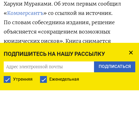
Харуки Мураками. Об этом первым сообщил
«
Коммерсантъ
» со ссылкой на источник.
По словам собеседника издания, решение
объясняется «сокращением возможных
юридических рисков». Книга снимается
с реализации по всей стране. Сейчас в интернет-
ПОДПИШИТЕСЬ НА НАШУ РАССЫЛКУ
магазине «Эксмо» все версии романа —
ПОДПИСАТЬСЯ
бумажная, электронная и аудиокнига —
отсутствуют в продаже, уточняет «Ъ».
Утренняя
Еженедельная
Позднее информацию подтвердили в самом
издательстве. Генеральный директор «Эксмо»
Евгений Капьев заявил ТАСС, что продажи
действительно приостановлены. По его словам,
претензии к книге возникли у прокуратуры