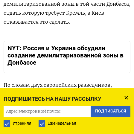
демилитаризованной зоны в той части Донбасса,
отдать которую требует Кремль, а Киев
отказывается это сделать.
NYT: Россия и Украина обсудили
создание демилитаризованной зоны в
Донбассе
По словам двух европейских разведчиков,
Москва пытается вести переговоры по двум
ПОДПИШИТЕСЬ НА НАШУ РАССЫЛКУ
отдельным направлениям: в одном обсуждаются
ПОДПИСАТЬСЯ
военные действия, в другом — двусторонние
сделки с США, включая снятие санкций с России.
Утренняя
Еженедельная