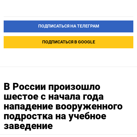
ПОДПИСАТЬСЯ НА ТЕЛЕГРАМ
ПОДПИСАТЬСЯ В GOOGLE
В России произошло
шестое с начала года
нападение вооруженного
подростка на учебное
Подписывайтесь на The Moscow
заведение
Times в Telegram —
@moscowtimes_ru