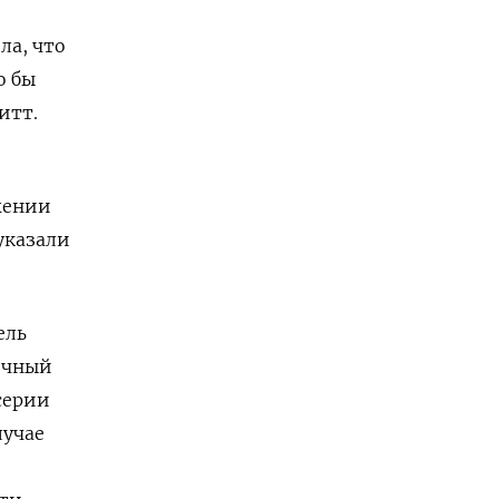
ла, что
о бы
итт.
жении
указали
ель
ичный
серии
лучае