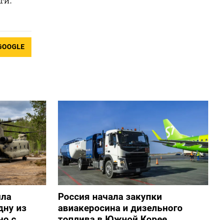
ти.
GOOGLE
ила
Россия начала закупки
дну из
авиакеросина и дизельного
но с
топлива в Южной Корее