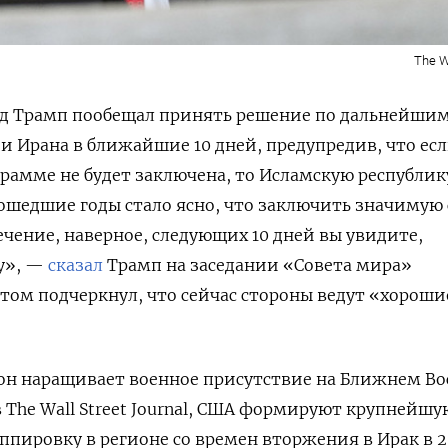
The W
д Трамп пообещал принять решение по дальнейши
 Ирана в ближайшие 10 дней, предупредив, что ес
грамме не будет заключена, то Исламскую республик
ошедшие годы стало ясно, что заключить значимую 
ечение, наверное, следующих 10 дней вы увидите,
у», —
сказал
Трамп на заседании «Совета мира»
этом подчеркнул, что сейчас стороны ведут «хороши
он наращивает военное присутствие на Ближнем Во
The Wall Street Journal, США формируют крупнейшу
пировку в регионе со времен вторжения в Ирак в 2