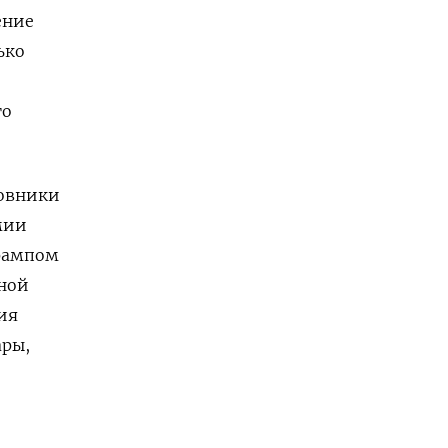
ение
ько
го
новники
мии
Трампом
ной
ия
ары,