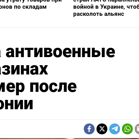
онов по складам
войной в Украине, что
расколоть альянс
 антивоенные
азинах
мер после
онии