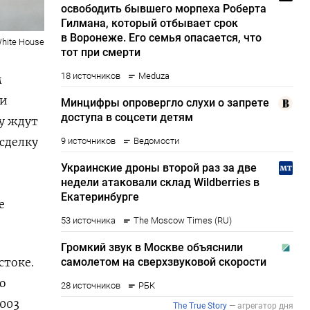
hite House
м
ли
у ждут
сделку
е
стоке.
ю
003