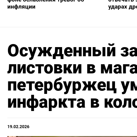
инфляции
ударах др
Осужденный за
листовки в маг
петербуржец у
инфаркта в кол
19.02.2026