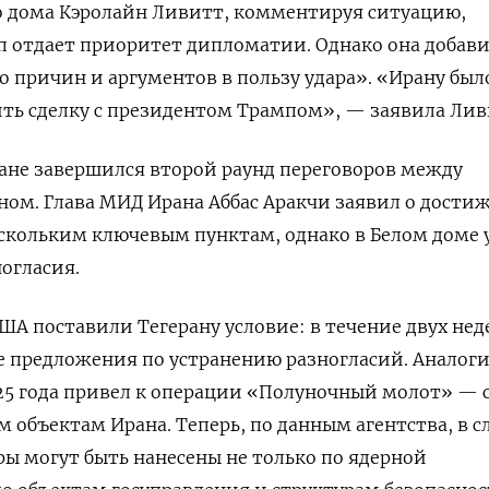
о дома Кэролайн Ливитт, комментируя ситуацию,
п отдает приоритет дипломатии. Однако она добави
 причин и аргументов в пользу удара». «Ирану был
ть сделку с президентом Трампом», — заявила Лив
Омане завершился второй раунд переговоров между
ом. Глава МИД Ирана Аббас Аракчи заявил о дости
скольким ключевым пунктам, однако в Белом доме 
огласия.
США поставили Тегерану условие: в течение двух нед
 предложения по устранению разногласий. А
налог
25 года привел к операции «Полуночный молот» — 
 объектам Ирана. Теперь, по данным агентства, в с
ры могут быть нанесены не только по ядерной