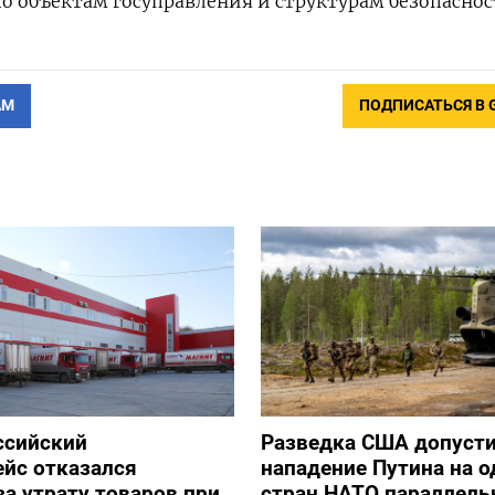
по объектам госуправления и структурам безопаснос
АМ
ПОДПИСАТЬСЯ В 
ссийский
Разведка США допуст
йс отказался
нападение Путина на о
за утрату товаров при
стран НАТО параллель