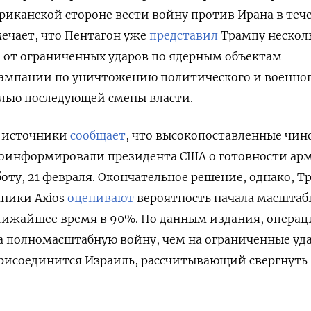
ериканской стороне вести войну против Ирана в теч
мечает, что Пентагон уже
представил
Трампу нескол
 от ограниченных ударов по ядерным объектам
ампании по уничтожению политического и военно
елью последующей смены власти.
а источники
сообщает
, что высокопоставленные чи
роинформировали президента США о готовности ар
боту, 21 февраля. Окончательное решение, однако, 
чники Axios
оценивают
вероятность начала масштаб
лижайшее время в 90%. По данным издания, операц
а полномасштабную войну, чем на ограниченные уд
, присоединится Израиль, рассчитывающий свергнуть