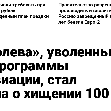
ачали требовать при
Правительство разре
а рубеж
производить и ввозить
денный план поездки
Россию запрещенный 
лет бензин Евро-2
олева», уволенн
 программы
иации, стал
а о хищении 100