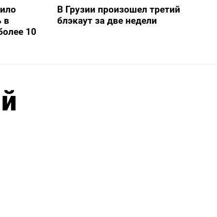
шило
В Грузии произошел третий
 в
блэкаут за две недели
более 10
ый