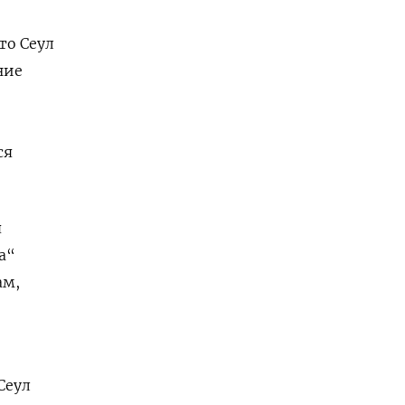
что Сеул
ние
ся
я
а“
ам,
Сеул