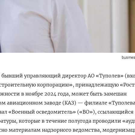
busines
 бывший управляющий директор АО «Туполев» (вх
строительную корпорацию», принадлежащую «Рост
лжности в ноябре 2024 года, может быть замешан
ом авиационном заводе (КАЗ) — филиале «Туполева
нал «Военный осведомитель» («ВО»), ссылающийся
ратуры, которые в течение полугода проводили «ау
сно материалам надзорного ведомства, модернизац