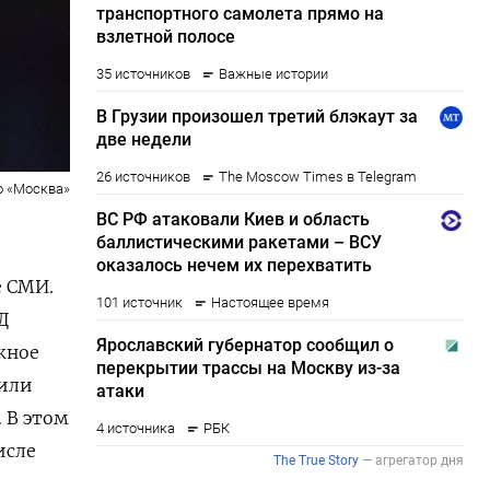
о «Москва»
е СМИ.
Д
жное
 или
 В этом
исле