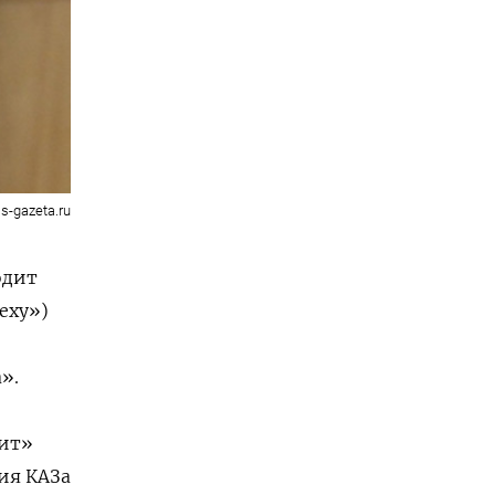
s-gazeta.ru
одит
еху»)
».
дит»
ия КАЗа