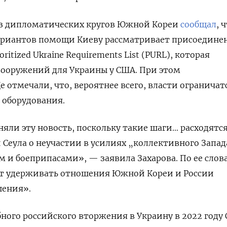
из дипломатических кругов Южной Кореи
сообщал
, 
вариантов помощи Киеву рассматривает присоедине
itized Ukraine Requirements List (PURL), которая
вооружений для Украины у США. При этом
отмечали, что, вероятнее всего, власти ограничат
 оборудования.
яли эту новость, поскольку такие шаги… расходятс
Сеула о неучастии в усилиях „коллективного Запад
м и боеприпасами», — заявила Захарова. По ее слов
ет удерживать отношения Южной Кореи и России
шения».
ного российского вторжения в Украину в 2022 году 