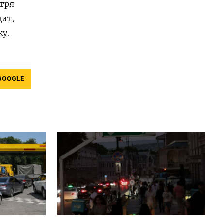
тря
дат,
у.
GOOGLE