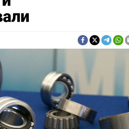
 и
вали