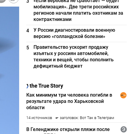
«Если вербовка не сработает — будет
3
мобилизация». Две трети российских
регионов начали платить охотникам за
контрактниками
У России диагностировали военную
4
версию «голландской болезни»
Правительство ускорит продажу
5
изъятых у россиян автомобилей,
техники и вещей, чтобы пополнить
дефицитный бюджет