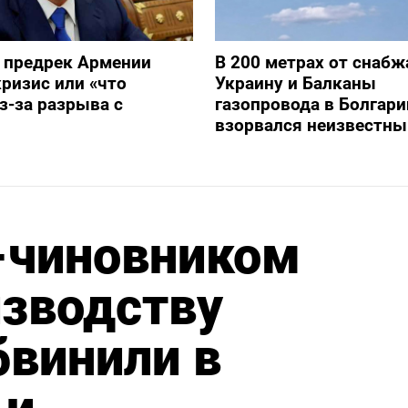
 предрек Армении
В 200 метрах от снаб
ризис или «что
Украину и Балканы
з-за разрыва с
газопровода в Болгари
взорвался неизвестны
-чиновником
изводству
бвинили в