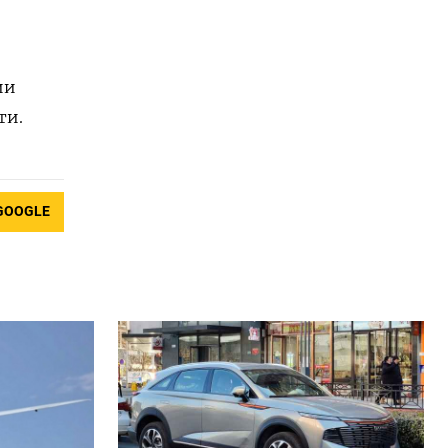
ии
ти.
GOOGLE