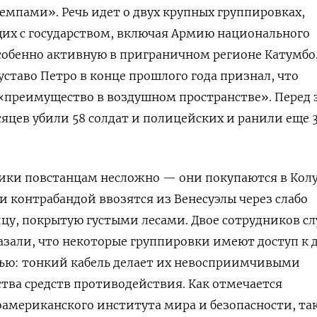
мпами». Речь идет о двух крупных группировках,
х с государством, включая Армию национального
собенно активную в приграничном регионе Катумбо
ставо Петро в конце прошлого года признал, что
 «преимущество в воздушном пространстве». Перед
сяцев убили 58 солдат и полицейских и ранили еще 
ики повстанцам несложно — они покупаются в Кол
и контрабандой ввозятся из Венесуэлы через слабо
цу, покрытую густыми лесами. Двое сотрудников с
азали, что некоторые группировки имеют доступ к 
зью: тонкий кабель делает их невосприимчивыми
тва средств противодействия. Как отмечается
американского института мира и безопасности, та