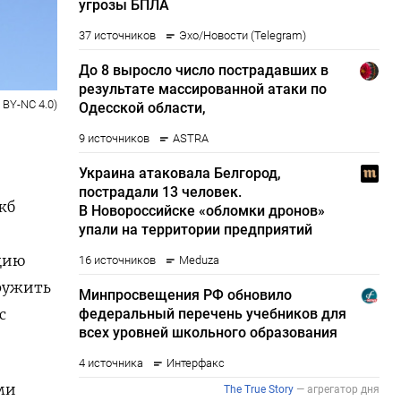
 BY-NC 4.0)
жб
цию
аружить
с
ми