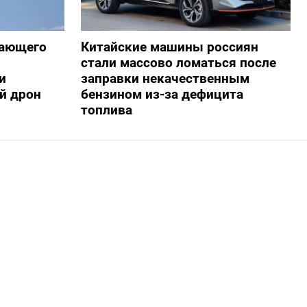
жающего
Китайские машины россиян
стали массово ломаться после
и
заправки некачественным
й дрон
бензином из-за дефицита
топлива