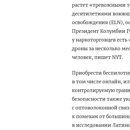
растет «тревожными те
десятилетиями воюющи
освобождения (ELN), о
Президент Колумбии Гу
у наркоторговцев есть
дроны за несколько ме
человек, пишет NYT.
Приобрести беспилотн
в том числе онлайн, ил
контролируемую грани
безопасности также ук
с оптоволоконной свя
к помехам от большинс
в исследовании Латино