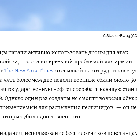
C.Stadler/Bwag (CC
ы начали активно использовать дроны для атак
войска, что стало серьезной проблемой для армии
ет
The New York Times
со ссылкой на сотрудников слу
а чуть более чем две недели военные сбили около 50
ая государственную нефтеперерабатывающую стан
ой. Однако один раз солдаты не смогли вовремя обн
 применяемый для распыления пестицидов, — он нё
 которых убил одного военного.
 издания, использование беспилотников повстанца