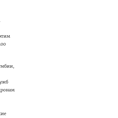
.
 этим
300
умбии,
лужб
дронам
кие