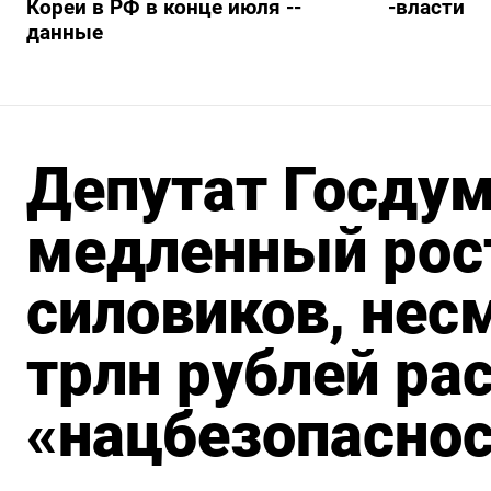
Кореи в РФ в конце июля --
-власти
данные
Депутат Госду
медленный рос
силовиков, нес
трлн рублей ра
«нацбезопасно