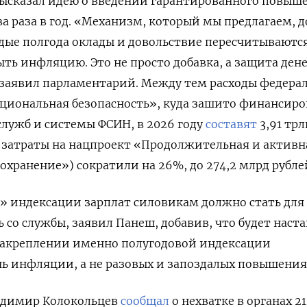
высказал идею о введении гарантированного повыш
а раза в год. «Механизм, который мы предлагаем, 
ждые полгода оклады и довольствие пересчитываются
ть инфляцию. Это не просто добавка, а защита дене
 заявил парламентарий. Между тем расходы федера
ациональная безопасность», куда зашито финансир
служб и системы ФСИН, в 2026 году
составят
3,91 трл
: затраты на нацпроект «Продолжительная и активн
охранение») сократили на 26%, до 274,2 млрд рубле
» индексации зарплат силовикам должно стать для
 со службы, заявил Панеш, добавив, что будет наст
закреплении именно полугодовой индексации
ь инфляции, а не разовых и запоздалых повышения
ладимир Колокольцев
сообщал
о нехватке в органах 2