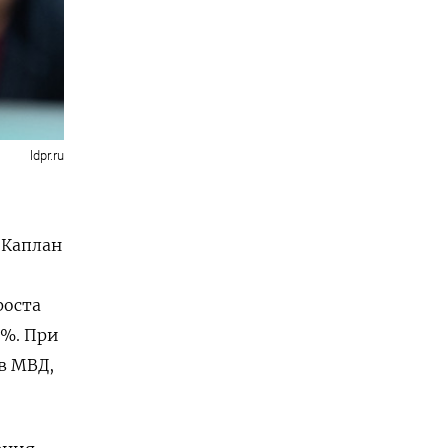
ldpr.ru
 Каплан
роста
9%. При
в МВД,