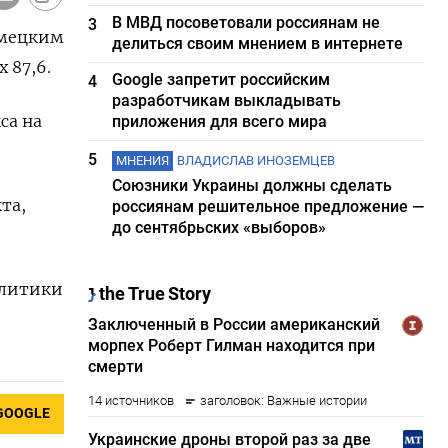
В МВД посоветовали россиянам не
3
емецким
делиться своим мнением в интернете
 87,‌6.
Google запретит российским
4
разработчикам выкладывать
са на
приложения для всего мира
5
МНЕНИЯ
ВЛАДИСЛАВ ИНОЗЕМЦЕВ
Союзники Украины должны сделать
а, ​
россиянам решительное предложение —
до сентябрьских «выборов»
алитики
GOOGLE