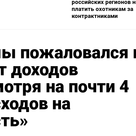
российских регионов 
платить охотникам за
контрактниками
мы пожаловался 
т доходов
мотря на почти 4
сходов на
сть»