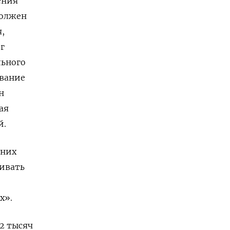
ения
должен
,
г
льного
ование
н
ая
й.
 них
аивать
х».
12 тысяч