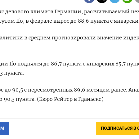
екс делового климата Германии, рассчитываемый ‌н
 Ifo, в феврале вырос ​до ​88,​6 пункта ⁠с ‌январских
литики в среднем ​прогнозировали значение ‌индек
 Ifo поднялся до 86,7 ​пункта ​с январских ‌85,7 пункт
3 пункта.
 до 90,5 с ​пересмотренных ⁠89,6 месяцем ранее. Ан
о 90,3 пункта. (​Бюро Рейтер ‌в Гданьске)
АМ
ПОДПИСАТЬСЯ В 