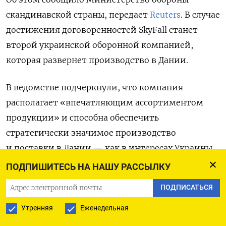
скандинавской страны, передает
Reuters
. В случае
достижения договоренностей SkyFall станет
второй украинской оборонной компанией,
которая развернет производство в Дании.
В ведомстве подчеркнули, что компания
располагает «впечатляющим ассортиментом
продукции» и способна обеспечить
стратегически значимое производство
и поставки в Дании — как в интересах Украины,
так и самой Дании. SkyFall разрабатывает
ПОДПИШИТЕСЬ НА НАШУ РАССЫЛКУ
широкий спектр беспилотных летательных
ПОДПИСАТЬСЯ
аппаратов, включая ударные дроны и системы
перехвата БПЛА, уточняет Reuters.
Утренняя
Еженедельная