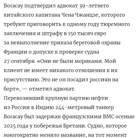
Boracay
подтвердил адвокат
39-летнего
китайского капитана Чена Чжанцзе, которого
требуют приговорить к одному году тюремного
заключения и штрафу в 150 тысяч евро
за невыполнение приказа береговой охраны
Франции о допуске к проверке судна
27 сентября.
«Они
не
были
моряками.
Мой
клиент
не
имеет
никакого
отношения
к
их
присутствию.
Это
не
он
посадил
россиян
на
борт
», — отметил адвокат.
Перевозивший
крупную партию нефти
из России в Индию 244-метровый танкер
Boracay был задержан французскими ВМС осенью
2025 года у побережья Бретани. Судно, которое
многократно меняло название, на тот момент