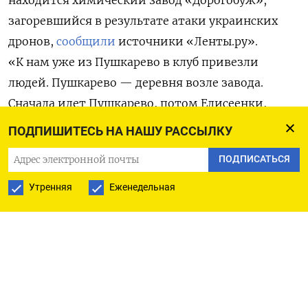
загоревшийся в результате атаки украинских
дронов,
сообщили
источники «Ленты.ру».
«К нам уже из Пушкарево в клуб привезли
людей. Пушкарево — деревня возле завода.
Сначала идет Пушкарево, потом Елисеенки,
потом Полибино. Их эвакуировать будут», —
ПОДПИШИТЕСЬ НА НАШУ РАССЫЛКУ
рассказал житель деревни Садовая.
ПОДПИСАТЬСЯ
Ранее об эвакуации
упомянул
Утренняя
Еженедельная
губернатор Смоленской области Василий
Анохин, сообщив, что она может
потребоваться для «минимизации возможных
угроз населению». При этом он заверил,
что
очаги возгорания на заводе уже
локализованы.