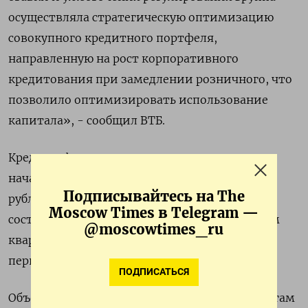
осуществляла стратегическую оптимизацию
совокупного кредитного портфеля,
направленную на рост корпоративного
кредитования при замедлении розничного, что
позволило оптимизировать использование
капитала», - сообщил ВТБ.
Кредиты физическим лицам сократились с
начала 2025 года на 6,8% до 7,3 триллиона
Подписывайтесь на The
рублей, снижение за четвертый квартал
Moscow Times в Telegram —
составило 2,1% по сравнению с 1,0% в третьем
@moscowtimes_ru
квартале, 1,6% во втором квартале ​и 2,3% в
первом квартале.
ПОДПИСАТЬСЯ
Объем кредитов ⁠юридическим лицам по итогам