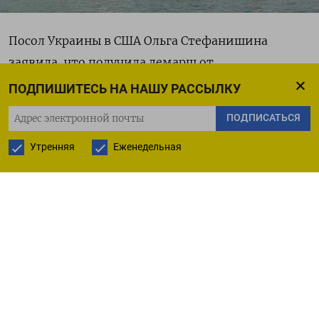
Посол Украины в США Ольга Стефанишина
заявила, что получила демарш от
Госдепартамента после атак ВСУ на нефтяной
ПОДПИШИТЕСЬ НА НАШУ РАССЫЛКУ
терминал в Новороссийске в конце 2025 года.
ПОДПИСАТЬСЯ
«Мы слышали, что украинские атаки на
Новороссийск затронули часть американских
Утренняя
Еженедельная
инвестиций, которые осуществляются через
Казахстан. И мы слышали от Госдепартамента,
что нам следует воздерживаться от, ну, вы
знаете, от нападок на американские интересы»,
— сказала Стефанишина на брифинге (
цитата
по
CNN).
По ее словам, в ноте Госдепартамента также