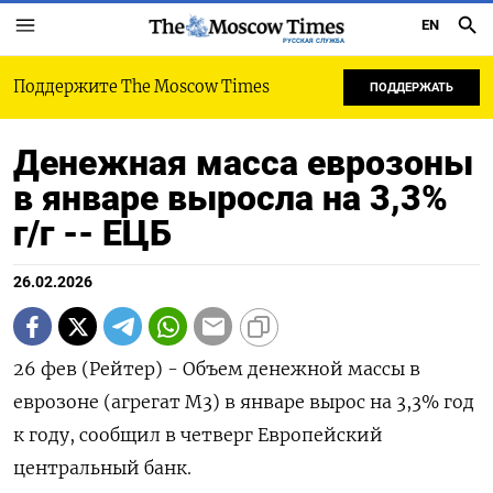
EN
РУССКАЯ СЛУЖБА
Поддержите The Moscow Times
ПОДДЕРЖАТЬ
Денежная масса еврозоны
в январе выросла на 3,3%
г/г -- ЕЦБ
26.02.2026
26 фев (Рейтер) - Объем ‌денежной массы ​в ​
еврозоне (агрегат ​М3) ⁠в ‌январе вырос ‌на 3,3% ​год
‌к ​году, ‌сообщил в четверг Европейский ​
центральный ​банк.