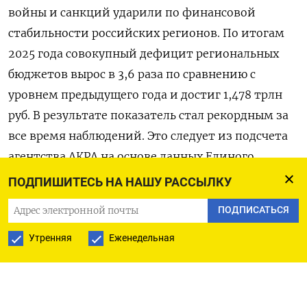
войны и санкций ударили по финансовой
стабильности российских регионов. По итогам
2025 года совокупный дефицит региональных
бюджетов вырос в 3,6 раза по сравнению с
уровнем предыдущего года и достиг 1,478 трлн
руб. В результате показатель стал рекордным за
все время наблюдений. Это следует из подсчета
агентства АКРА на основе данных Единого
портала бюджетной системы,
пишет
ПОДПИШИТЕСЬ НА НАШУ РАССЫЛКУ
«Коммерсант».
ПОДПИСАТЬСЯ
Резкий рост дефицита произошел из-за того,
Утренняя
Еженедельная
что регионы при общих доходах в 22,6 трлн руб.
(плюс 4% к 2024 году) потратили 24,1 трлн руб.
(плюс 9%). В итоге с «дырой» в бюджете