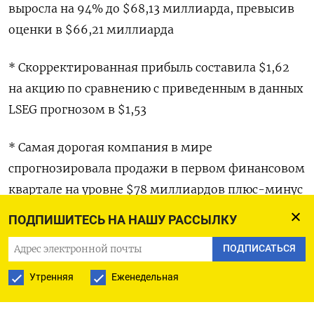
выросла на 94% до $68,13 миллиарда, ​превысив
оценки в $66,21 миллиарда
* ‌Скорректированная прибыль составила $1,62
на акцию ​по сравнению с приведенным в данных
LSEG ‌прогнозом в $1,53
* Самая дорогая компания в мире
спрогнозировала продажи ​в первом финансовом
квартале ​на ‌уровне $78 миллиардов плюс-минус
2% по сравнению ​со средней оценкой
ПОДПИШИТЕСЬ НА НАШУ РАССЫЛКУ
аналитиков в $72,60 миллиарда
ПОДПИСАТЬСЯ
* Акции компании не показали заметных
Утренняя
Еженедельная
движений на внебиржевых торгах после отчета
компании: инвесторы, привыкшие к