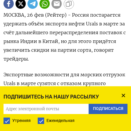
МОСКВА, 26 фев (Рейтер) - Россия постарается
удержать объём экспорта нефти Urals в марте за
счёт дальнейшего перераспределения поставок с
рынка Индии в Китай, но для этого придётся
увеличить скидки на партии сорта, говорят
трейдеры.
Экспортные возможности для морских отгрузок
Urals ‌в марте сузятся с отказом крупного
покупателя - Индии - от значительной части
ПОДПИШИТЕСЬ НА НАШУ РАССЫЛКУ
объёмов после торговой сделки с США, и
ПОДПИСАТЬСЯ
поставщики будут ориентироваться на Китай,
так как третий крупный потребитель
Утренняя
Еженедельная
российского сырья - Турция - имеет