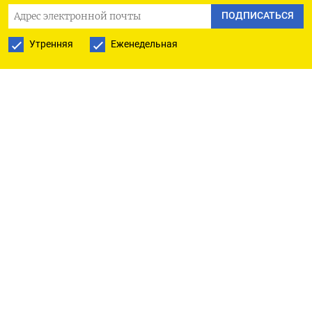
покинет Гарвардский университет, который
ПОДПИСАТЬСЯ
начал расследование его связей с осужденным
Утренняя
Еженедельная
за сексуальные преступления финансистом
Джеффри Эпштейном. Об этом сообщила пресс-
служба вуза,
передает
AP.
«Профессор Саммерс
объявил, что уйдет в отставку со своих
академических и преподавательских
должностей в Гарварде в конце этого учебного
года, а до этого времени будет находиться
в отпуске», — сказал представитель учебного
заведения Джейсон Ньютон. По его словам, в том
числе Саммерс перестанет быть содиректором
Центра бизнеса и государственного управления
имени Моссавара-Рахмани.