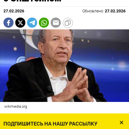
27.02.2026
Обновлено:
27.02.2026
wikimedia.org
Бывший министр финансов США Ларри Саммерс
ПОДПИШИТЕСЬ НА НАШУ РАССЫЛКУ