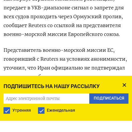
передает в УКВ-диапазоне сигнал о запрете для
всех судов проходить через Ормузский пролив,
сообщает Reuters со ссылкой на представителя
военно-морской миссии Европейского союза.
Представитель военно-морской миссии ЕС,
говоривший с Reuters на условиях анонимности,
уточнил, что Иран официально не подтверждал
наличие подобного распоряжения.
ПОДПИШИТЕСЬ НА НАШУ РАССЫЛКУ
Ормузский пролив является важнейшим в мире
ПОДПИСАТЬСЯ
маршрутом экспорта нефти, соединяющим
крупнейших производителей нефти
Утренняя
Еженедельная
Персидского залива, таких как Саудовская
Аравия, Иран, Ирак и Объединенные Арабские