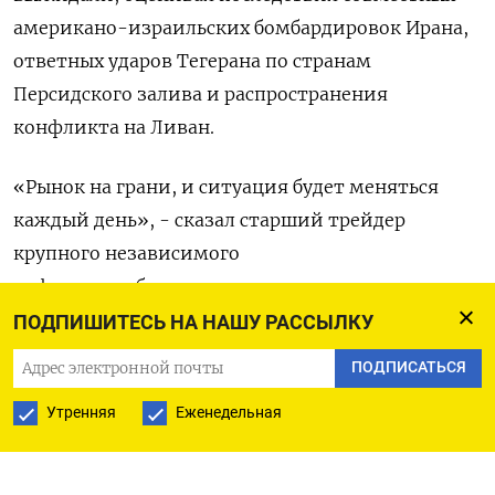
американо-израильских бомбардировок Ирана,
ответных ‌ударов Тегерана по странам
Персидского залива и распространения ​
конфликта на Ливан.
«Рынок на грани, и ‌ситуация будет меняться
каждый день», - сказал старший ​трейдер
крупного независимого
нефтеперерабатывающего предприятия.
ПОДПИШИТЕСЬ НА НАШУ РАССЫЛКУ
Второй трейдер с ‌завода в провинции Шаньдун,
ПОДПИСАТЬСЯ
перерабатывающего иранскую нефть, сказал, что
не решается сейчас выставлять заявки, ​
Утренняя
Еженедельная
поскольку не ​может ‌оценить, как будет
развиваться ситуация.