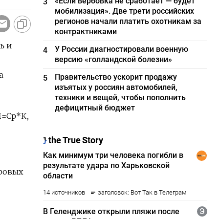
«Если вербовка не сработает — будет
3
мобилизация». Две трети российских
регионов начали платить охотникам за
контрактниками
ь и
У России диагностировали военную
4
версию «голландской болезни»
а
Правительство ускорит продажу
5
изъятых у россиян автомобилей,
техники и вещей, чтобы пополнить
дефицитный бюджет
П=Ср*К,
ировых