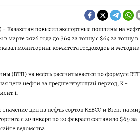
) - Казахстан повысил экспортные пошлины на нефт
в марте 2026 года до $69 за ‌тонну с $64 за тонну в
оказал мониторинг комитета госдоходов и методик
ны (ВТП) ​на нефть рассчитывается ​по формуле ​ВТ
чная цена нефти ‌за предшествующий период, К -
ент 1.
значение цен на нефть сортов KEBCO и Brent ​на м
ринга ‌с 20 января по 20 февраля составило $69 за ​
 сайте ведомства.