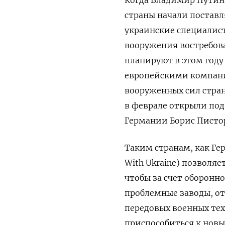
страны начали поставл
украинские специалис
вооружения востребова
планируют в этом году
европейскими компани
вооруженных сил стра
в феврале открыли по
Германии Борис Писто
Таким странам, как Ге
With Ukraine) позволя
чтобы за счет оборонн
проблемные заводы, от
передовых военных те
приспособиться к нов