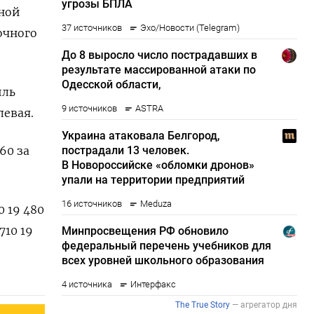
зной
очного
йль
левая.
60 за
0 19 480
710 19