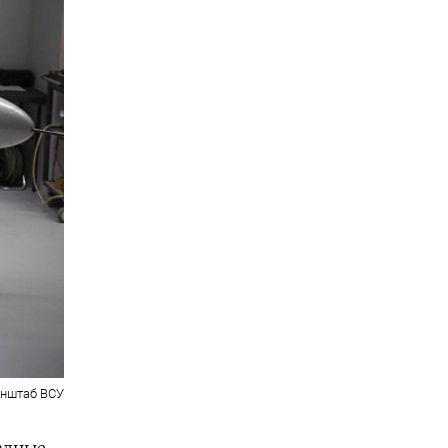
енштаб ВСУ
адные