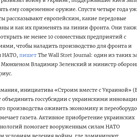
ять ему современное оружие. Спустя четыре года уж
ты рассказывают европейским, какие передовые
ны и как их применять на линии фронта. Они такж
 открыть не менее 10 совместных предприятий с
ями, чтобы наладить производство для фронта и
н НАТО,
пишет
The Wall Stret Journal: один из таких 
д Мюнхеном Владимир Зеленский и министр оборо
риус.
рмания, инициатива «Строим вместе с Украиной» (B
ет объединить госсубсидии с украинскими инноваци
ого производства оживить экономику и переоборуд
мечает газета. Активное приобретение украинских
хнологий помогает вооруженным силам НАТО
ым условиям ведения войны, где доминируют