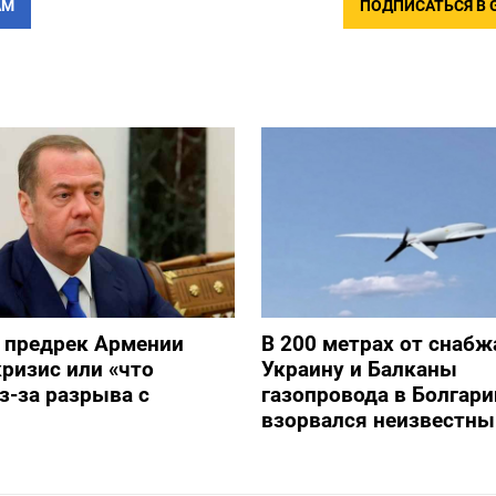
АМ
ПОДПИСАТЬСЯ В 
 предрек Армении
В 200 метрах от снаб
ризис или «что
Украину и Балканы
з-за разрыва с
газопровода в Болгари
взорвался неизвестны