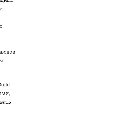
е
е
заводов
ны
uild
ями,
овать