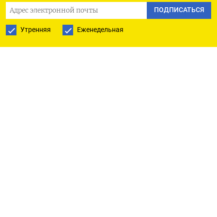
ПОДПИСАТЬСЯ
баррелей в ​сутки и служит критически важным
экспортным терминалом для саудовской нефти.
Утренняя
Еженедельная
Два беспилотника пытались атаковать НПЗ в
Рас-Тануре, они были перехвачены и
уничтожены, сообщило Saudi Press Agency со
ссылкой на Минобороны Саудовской Аравии. По
данным ведомства, пожар произошел из-за
падения обломков, жертв среди гражданского
населения нет.
Некоторые установки НПЗ в Рас-Тануре были
закрыты в качестве меры предосторожности, но
поставки нефти и
нефтепродуктов
на местные