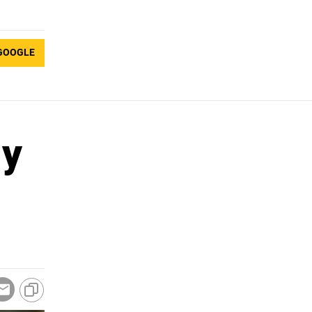
GOOGLE
му