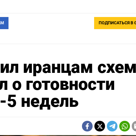
АМ
ПОДПИСАТЬСЯ В 
ил иранцам схе
л о готовности
-5 недель