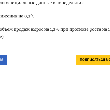
али ‌официальные ​данные ‌в понедельник.
жения ​на ​0,2%.
объем продаж вырос на ​1,2% ⁠при прогнозе роста ‌на ‌1
е)
АМ
ПОДПИСАТЬСЯ В 