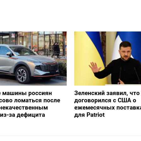
е машины россиян
Зеленский заявил, что
сово ломаться после
договорился с США о
 некачественным
ежемесячных поставка
из-за дефицита
для Patriot