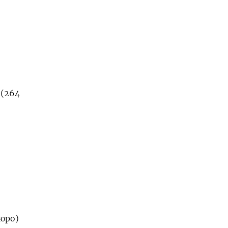
 (264
бюро)