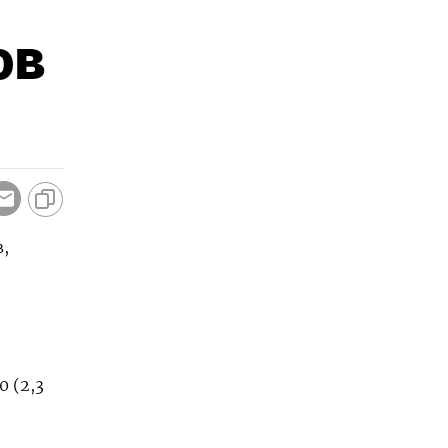
ов
,
 (2,3 ​