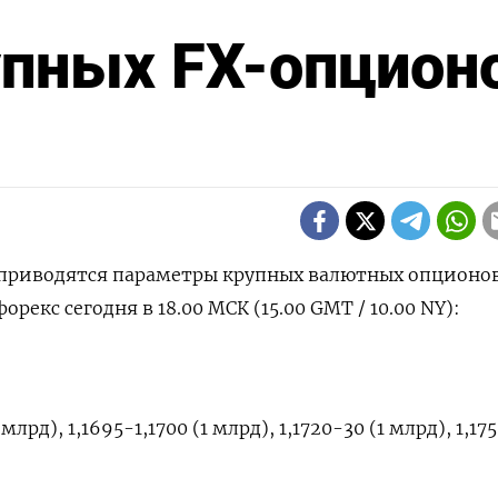
упных FX-опцион
 приводятся параметры крупных валютных опционов
екс сегодня в ​18.00 МСК (15.00 ​GMT / ​10.00 NY):
млрд), 1,1695-1,1700 (1 млрд), 1,1720-30 (1 млрд), 1,1750