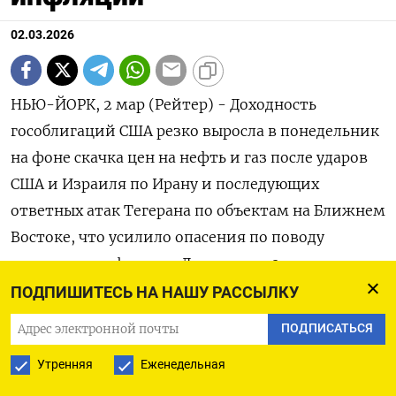
02.03.2026
НЬЮ-ЙОРК, 2 мар (Рейтер) - Доходность
гособлигаций США резко выросла в понедельник
‌на фоне скачка цен на нефть и газ после ударов
США ​и ​Израиля ​по Ирану ⁠и последующих
‌ответных атак Тегерана по ‌объектам на Ближнем
Востоке, что ​усилило опасения по поводу
‌ускорения инфляции. Доходность 2-летних
госбондов ​выросла на 8,8 базисного пункта ‌до
ПОДПИШИТЕСЬ НА НАШУ РАССЫЛКУ
3,467% и может показать крупнейший
ПОДПИСАТЬСЯ
однодневный рост с ​29 ​октября. Доходность
Утренняя
Еженедельная
‌индикативных 10-летних бондов увеличилась на
​7,6 б.п. до 4,038% и может показать лучшую