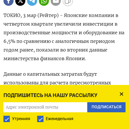
ТОКИО, 3 мар (Рейтер) - Японские компании в
четвертом квартале ‌увеличили инвестиции в
производственные мощности ​и оборудование ​на
6,5% ​по сравнению ⁠с ‌аналогичным периодом
‌годом ранее, показали во вторник ​данные
министерства ‌финансов Японии.
Данные ​о капитальных затратах ‌будут
использованы для расчета пересмотренных
показателей ВВП, ​которые ​должны ‌быть
ПОДПИШИТЕСЬ НА НАШУ РАССЫЛКУ
опубликованы 10 марта. ​Согласно вышедшей в
ПОДПИСАТЬСЯ
феврале предварительной оценке, в четвертом
квартале экономика Японии выросла ​на 0,2% ⁠в
Утренняя
Еженедельная
годовом выражении.