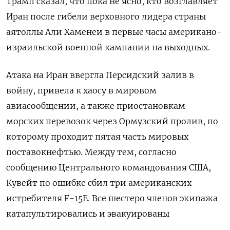
Трамп сказал, что пока не ясно, кто ‌возглавляет
Иран после гибели верховного лидера страны
аятоллы Али Хаменеи в ​первые часы ​американо-
израильской ​военной кампании ⁠на выходных.
Атака ‌на Иран ввергла ‌Персидский залив в
войну, привела ​к хаосу в мировом
‌авиасообщении, а также приостановкам ​
морских перевозок через Ормузский пролив, ‌по
которому проходит пятая часть мировых
поставокнефтью. Между тем, согласно ​
сообщению ​Центрального ‌командования США,
Кувейт по ошибке ​сбил три американских
истребителя F-15E. Все шестеро членов экипажа
катапультировались и эвакуированы