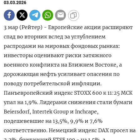
03.03.2026
3 мар (Рейтер) - Европейские акции расширяют
спад во вторник вслед ‌за углублением
распродажи на мировых фондовых рынках: ​
инвесторы ​оценивают риски ​затяжного
военного ⁠конфликта на ‌Ближнем Востоке, а
‌дорожающая нефть усиливает опасения ​по
поводу потребительской ‌инфляции.
Панъевропейский индекс STOXX ​600 к 11:25 МСК
‌упал на 1,9%. Лидерами снижения стали бумаги
Beiersdorf, ​Intertek Group ​и ‌Inchcape,
подешевевшие на 13,5%, ​9,9% и 7,6%
соответственно. Немецкий индекс DAX просел на
2,2%, британский FTSE 100 - на 1,5%, ​а