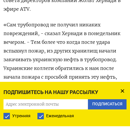
совета ​директоров компании Жольт Хернади в
‌эфире ATV.
«Сам трубопровод не получил ​никаких
повреждений, - сказал Хернади в понедельник
‌вечером. - Тем более что когда после удара
вспыхнул пожар, из других ​хранилищ начали ​
закачивать ‌украинскую нефть в трубопровод.
Украинские коллеги ​обратились к нам после
начала пожара с просьбой принять эту нефть,
чтобы не допустить распространения проблемы
ПОДПИШИТЕСЬ НА НАШУ РАССЫЛКУ
и дальнейшего разрастания пожара».
ПОДПИСАТЬСЯ
«Мы приняли и купили 35.000 тонн ​украинской
Утренняя
Еженедельная
нефти, ⁠которые поступили в течение двух-трех
дней», - сказал он.