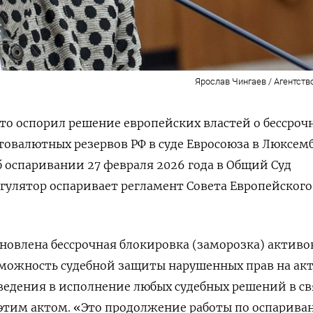
Ярослав Чингаев / Агентств
то оспорил решение европейских властей о бессроч
товалютных резервов РФ в суде Евросоюза в Люксемб
б оспаривании 27 февраля 2026 года в Общий Суд
егулятор оспаривает регламент Совета Европейского
новлена бессрочная блокировка (заморозка) активов
зможность ⁠судебной защиты нарушенных прав на ак
иведения в исполнение любых ‌судебных решений в с
этим актом. «Это продолжение работы по ​оспарив