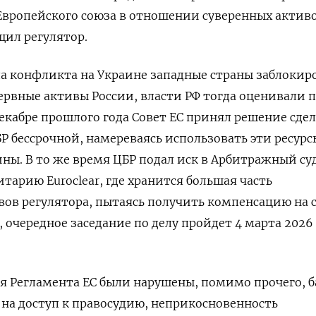
Европейского союза в отношении суверенных актив
щил регулятор.
ала конфликта на ​Украине западные страны заблокир
ервные активы России, власти РФ ‌тогда оценивали 
декабре прошлого года Совет ЕС принял решение сде
 бессрочной, намереваясь ​использовать эти ресурсы
ы. В то ‌же время ЦБР подал иск в Арбитражный су
итарию Euroclear, где хранится большая часть
ов регулятора, пытаясь получить компенсацию на 
, очередное заседание по делу пройдет 4 марта 2026
я Регламента ЕС были нарушены, помимо прочего, 
на доступ к правосудию, неприкосновенность ​