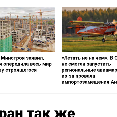
 Минстроя заявил,
«Летать не на чем». В 
я опередила весь мир
не смогли запустить
ву строящегося
региональные авиама
из-за провала
импортозамещения Ан
ран так же