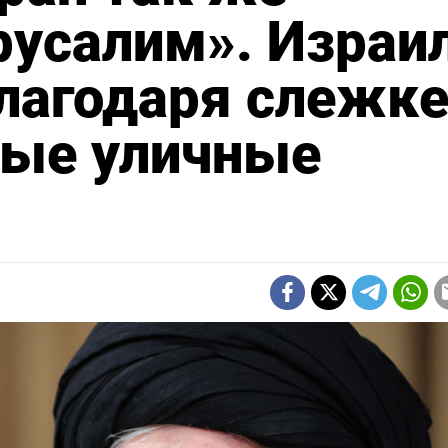
русалим». Израи
лагодаря слежк
ные уличные