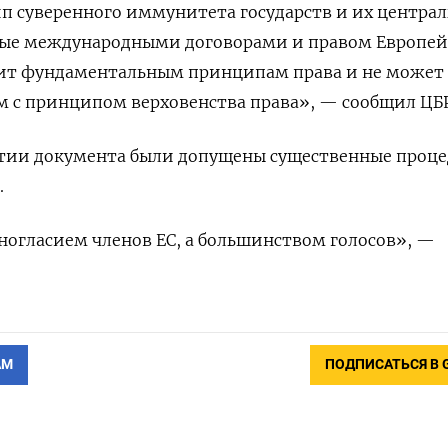
п суверенного иммунитета государств ⁠и их центра
ные международными договорами и правом Европей
чит фундаментальным принципам ‌права и не может
с принципом верховенства ‌права», — сообщил ЦБР
ятии документа были допущены существенные проц
.
ногласием членов ЕС, ‌а большинством голосов», —
АМ
ПОДПИСАТЬСЯ В 