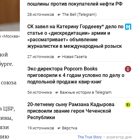
о «Москва»
ной
урге.
 союза
 ​ЦБР,
тивы,
вязи
анию