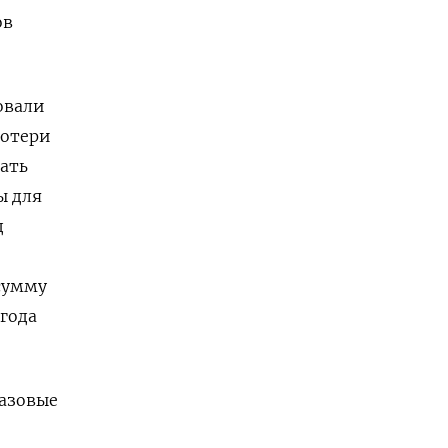
ов
овали
потери
лать
 ​для
д
сумму
 года
базовые