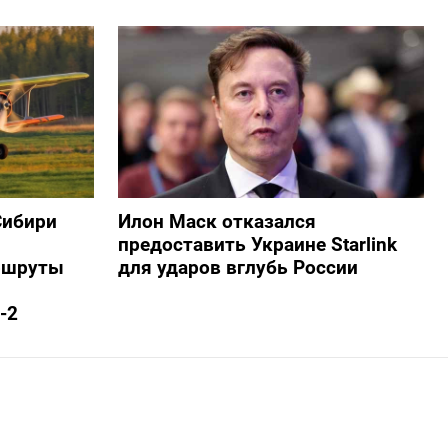
Сибири
Илон Маск отказался
предоставить Украине Starlink
ршруты
для ударов вглубь России
-2