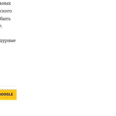
льных
ского
 быть
.
едурные
GOOGLE