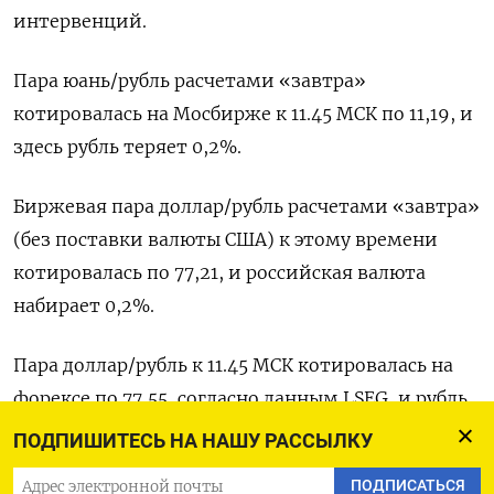
интервенций.
Пара юань/рубль расчетами «завтра»
котировалась ‌на Мосбирже к 11.45 МСК по 11,19, и
здесь рубль теряет 0,2%.
Биржевая пара доллар/рубль расчетами «завтра»
(без поставки валюты США) к этому времени
котировалась по 77,21, и российская валюта
набирает 0,2%.
Пара доллар/рубль к 11.45 МСК котировалась на
форексе по 77,55, согласно ​данным LSEG, и рубль
дорожает на ​0,1%.
ПОДПИШИТЕСЬ НА НАШУ РАССЫЛКУ
ПОДПИСАТЬСЯ
Пара евро/рубль котировалась на форексе ​по