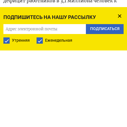
дефицит работников в 3,1 миллиона человек к
2030 году.
ПОДПИШИТЕСЬ НА НАШУ РАССЫЛКУ
Прошлый год безработица в России закончила
ПОДПИСАТЬСЯ
вблизи исторического минимума - число ​
Утренняя
Еженедельная
безработных составило ⁠1,6 миллиона человек,
2,2% экономически активного населения. ‌На
начало 2022 года число ‌безработных в России
составляло 3,2 миллиона ​человек, или 4,3%
экономически ‌активного населения.
(Московское бюро)
ПОДПИСАТЬСЯ НА ТЕЛЕГРАМ