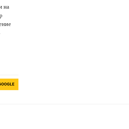
и на
р
чение
ь
GOOGLE