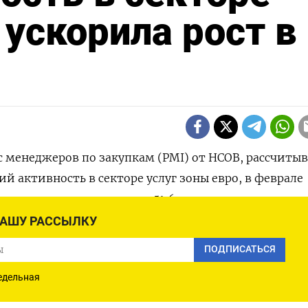
 ускорила рост в
кс менеджеров по закупкам (PMI) ‌от HCOB, рассчит
й активность ​в секторе ​услуг зоны ⁠евро, ‌в феврале
о сравнению ​с январьским ‌51,6 пункта.
НАШУ РАССЫЛКУ
ов ‌указывает на рост активности, ниже - ​на ​спад.
ПОДПИСАТЬСЯ
ащения ​единой европейской валюты, включающий в
едельная
р, в феврале вырос до 51,9 ​пункта.