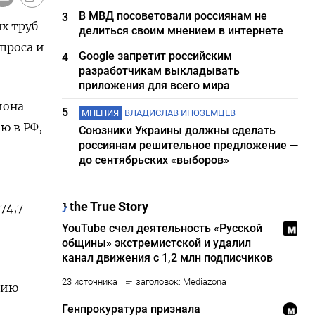
В МВД посоветовали россиянам не
3
х труб
делиться своим мнением в интернете
проса и
Google запретит российским
4
разработчикам выкладывать
приложения для всего мира
иона
5
МНЕНИЯ
ВЛАДИСЛАВ ИНОЗЕМЦЕВ
ю в РФ,
Союзники Украины должны сделать
россиянам решительное предложение —
до сентябрьских «выборов»
74,7
нию