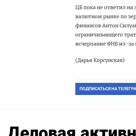
ЦБ пока не ответил на з
валютном рынке по зе
финансов Антон Силуан
ограничивающего ‌трат
исчерпание ​ФНБ из-за 
(Дарья Корсунская)
ПОДПИСАТЬСЯ НА ТЕЛЕГР
Деловая активн