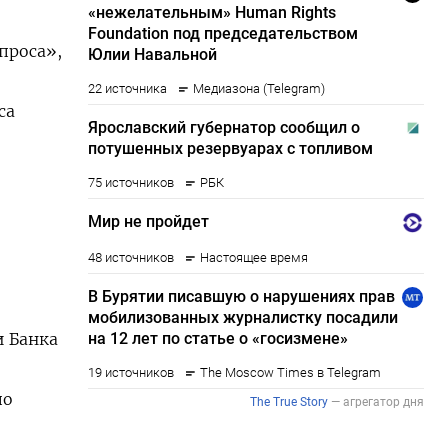
проса»,
са
 Банка
по