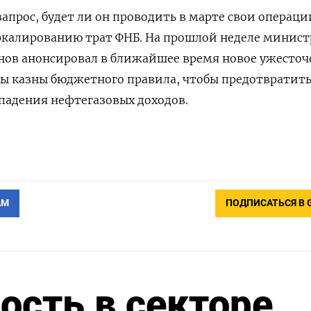
апрос, ​будет ​ли ‌он проводить в марте свои ​операци
ркалированию трат ФНБ. На прошлой неделе минист
ов ​анонсировал ⁠в ближайшее время новое ужесто
ы казны бюджетного ‌правила, чтобы предотвратит
падения нефтегазовых ‌доходов.
АМ
ПОДПИСАТЬСЯ В 
ость в секторе