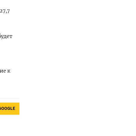
27,7
будет
ие к
GOOGLE