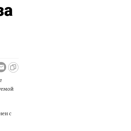
за
е
емой ​
ен ​с