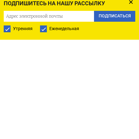
ПОДПИШИТЕСЬ НА НАШУ РАССЫЛКУ
Из утечки данных выяснилось, что в августе 2019
ПОДПИСАТЬСЯ
года FindFace приобрела иранская фирма
Утренняя
Еженедельная
Rasadco, которая затем была поглощена более
крупной компанией Kama — ею, как
утверждается, руководит член Корпуса стражей
исламской революции (КСИР). Далее Kama начала
продавать технологию различным
государственным и военным структурам,
включая Министерство разведки и организации,
связанные с КСИР.
В числе ее клиентов в 2020–2022 годах были
Технологический университет Шарифа
в Тегеране, власти Мешхеда, а также две