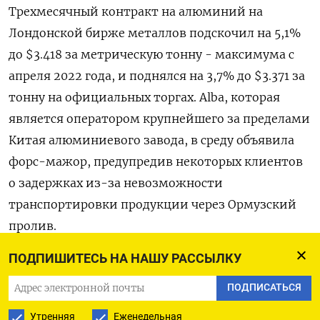
Трехмесячный контракт на алюминий на
Лондонской бирже ​металлов подскочил на 5,1%
‌до $3.418 за метрическую тонну - ​максимума с
апреля 2022 года, ‌и поднялся на 3,7% до $3.371 за
тонну на официальных торгах. Alba, ​которая
является ​оператором ‌крупнейшего за пределами
Китая алюминиевого завода, ​в среду объявила
форс-мажор, предупредив некоторых клиентов
о задержках из-за невозможности
транспортировки продукции через Ормузский
пролив.
ПОДПИШИТЕСЬ НА НАШУ РАССЫЛКУ
В 2025 году страны, входящие в Совет ​
сотрудничества арабских государств ⁠Персидского
ПОДПИСАТЬСЯ
залива, обеспечили 8% предложения алюминия
Утренняя
Еженедельная