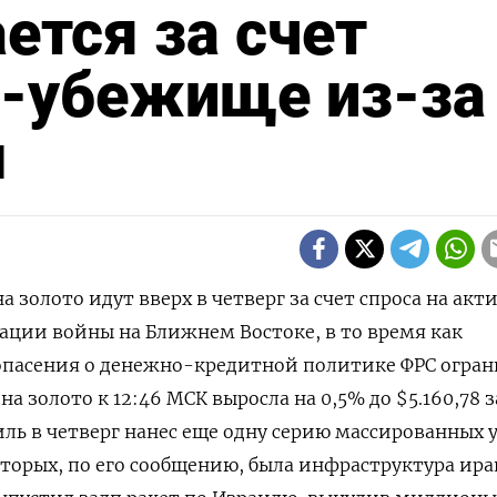
ется за счет
в-убежище из-за
ы
на золото идут вверх в четверг за счет спроса на акт
ации войны на Ближнем Востоке, в то ‌время как
 опасения о денежно-кредитной политике ФРС огра
а золото к 12:46 МСК выросла на 0,5% до $5.160,78 за
ь в четверг ​нанес еще ​одну серию ⁠массированных 
оторых, по его ‌сообщению, была инфраструктура ира