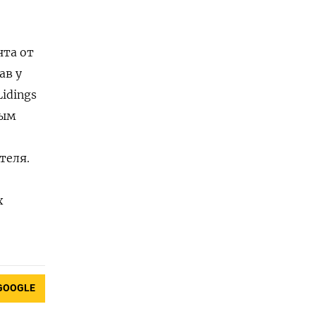
та от
ав у
idings
ным
теля.
х
GOOGLE