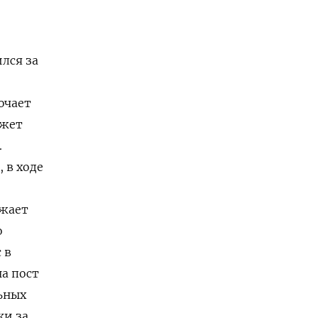
лся за
ючает
ожет
.
, в ходе
ожает
о
 в
а пост
ьных
ки за