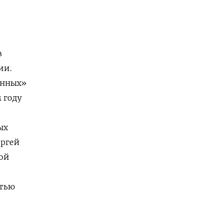
в
ии.
енных»
 году
ых
ергей
ой
стью