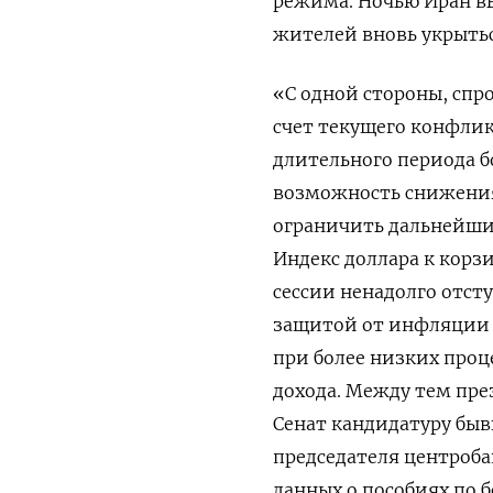
режима. Ночью ‌Иран 
жителей вновь укрытьс
«С одной стороны, спр
счет текущего конфликт
длительного периода б
возможность снижения
ограничить дальнейший 
Индекс ​доллара к корзи
сессии ненадолго ​отс
защитой от инфляции 
при более низких проц
дохода. Между тем пре
Сенат кандидатуру быв
председателя ⁠центроб
данных о пособиях по б