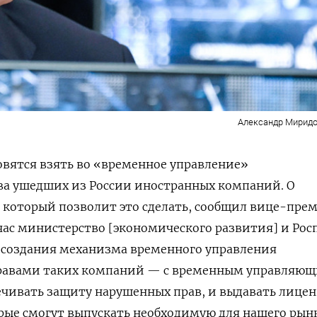
Александр Миридо
овятся взять во «временное управление»
ва ушедших из России иностранных компаний. О
 который позволит это сделать, сообщил вице-пре
час министерство [экономического развития] и Рос
 создания механизма временного управления
равами таких компаний — с временным управляющ
ечивать защиту нарушенных прав, и выдавать лице
рые смогут выпускать необходимую для нашего рын