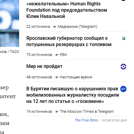
нов / ТАСС
мьер
патент
им,
нзии
ка