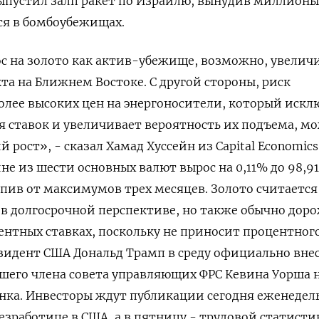
выпустил залп ракет по Израилю, вынудив миллионы
я в ​бомбоубежищах.
ос на золото как актив-убежище, возможно, ‌увеличи
а на Ближнем Востоке. С ​другой стороны, риск
олее высоких цен на энергоносители, который ‌искл
 ставок и увеличивает вероятность их подъема, м
рост», - сказал Хамад Хуссейн из Capital Economics
не ​из шести основных ‌валют вырос на 0,11% до 98,91
тупив от максимумов трех месяцев. Золото считается
в долгосрочной перспективе, но также обычно дор
ентных ставках, поскольку не приносит процентног
зидент США Дональд Трамп в среду официально внес
шего члена совета управляющих ФРС Кевина Уорша ​н
анка. Инвесторы ждут публикации сегодня еженедел
езработице в США, а в ‌пятницу - трудовой статисти