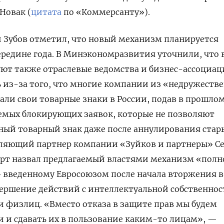
Новак (
цитата
по «Коммерсанту»).
 Зубов отметил, что новый механизм планируется
ередине года. В Минэкономразвития уточнили, что 
уют также отраслевые ведомства и бизнес-ассоциац
 из-за того, что многие компании из «недружеств
али свои товарные знаки в России, подав в прошлом
емых блокирующих заявок, которые не позволяют
ный товарный знак даже после аннулирования стар
вляющий партнер компании «Зуйков и партнеры» С
перт назвал предлагаемый властями механизм «полн
введенному Евросоюзом после начала вторжения в
вершение действий с интеллектуальной собственно
 физлиц. «Вместо отказа в защите прав мы будем
 и сдавать их в пользование каким-то лицам», —