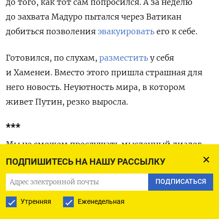
до того, как тот сам попросился. А за неделю
до захвата Мадуро пытался через Ватикан
добиться позволения
эвакуировать
его к себе.
Готовился, по слухам,
разместить
у себя
и Хаменеи. Вместо этого пришла страшная для
него новость. Неуютность мира, в котором
живет Путин, резко выросла.
***
Мы не сможем прослушать мысленный диалог
Путина с усопшим. И не знаем, в какую сторону
ПОДПИШИТЕСЬ НА НАШУ РАССЫЛКУ
он повернет теперь свою глобальную стратегию.
ПОДПИСАТЬСЯ
Перепугается и начнет юлить перед Западом
Утренняя
Еженедельная
или, наоборот, решит, что надежды больше нет,
и терять ему уже нечего.