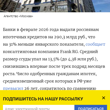
Агентство «Москва»
Банки в феврале 2026 года выдали россиянам
ипотечных кредитов на 290,3 млрд руб., что
на 31% меньше январского показателя,
сообщает
консалтинговая компания Frank
RG. Средний
размер ссуды упал на 13,5% (до 4,38 млн руб.),
снизившись впервые после трех подряд месяцев
роста. Число одобренных гражданам ипотек,
средневзвешенный срок которых в РФ уже
превысил
26 лет, сократилось по сравнению
с январем на 20,2% — до 66,3 тыс. Жилищные
ПОДПИШИТЕСЬ НА НАШУ РАССЫЛКУ
кредиты составили 38,8% от общего объема
ПОДПИСАТЬСЯ